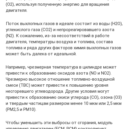
(O2), используя полученную энергию для вращения
двигателя.
Поток выхлопных газов в идеале состоит из воды (H2O),
углекислого газа (CO2) и непрореагировавшего азота
(N2). К сожалению, из-за несоответствий в работе
двигателя, температуры воздуха и топлива, состава
топлива и ряда других факторов химия выхлопных газов
может быть далека от идеальной.
Например, чрезмерная температура в цилиндре может
привести к образованию оксидов азота (NO и NO2).
Чрезмерно высокое отношение топливно-воздушной
смеси (ТВС) может привести к повышению уровня
несгоревшего углеводорода. Другие условия могут
привести к образованию окиси углерода (CO), озона (O3)
и твердым частицам размером менее 10 мкм или 2,5 мкм
(PM2,5 и PM10).
Чтобы уменьшить эти выбросы от сгорания, модуль
управления двигателем (ECM, PCM) контролирует