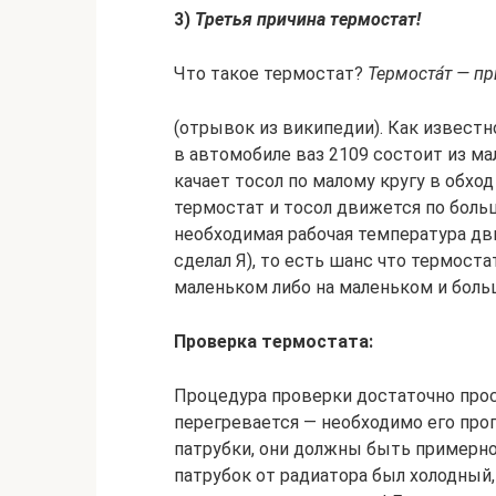
3)
Третья причина термостат!
Что такое термостат?
Термоста́т — п
(отрывок из википедии). Как известн
в автомобиле ваз 2109 состоит из ма
качает тосол по малому кругу в обхо
термостат и тосол движется по больш
необходимая рабочая температура дви
сделал Я), то есть шанс что термоста
маленьком либо на маленьком и боль
Проверка термостата:
Процедура проверки достаточно прост
перегревается — необходимо его про
патрубки, они должны быть примерно
патрубок от радиатора был холодный,