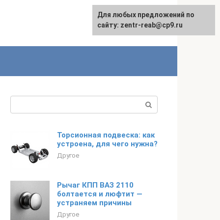
Для любых предложений по
сайту: zentr-reab@cp9.ru
Поиск:
Торсионная подвеска: как
устроена, для чего нужна?
Другое
Рычаг КПП ВАЗ 2110
болтается и люфтит —
устраняем причины
Другое