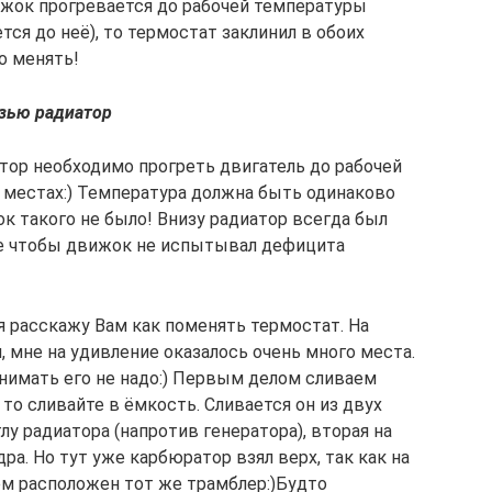
вижок прогревается до рабочей температуры
тся до неё), то термостат заклинил в обоих
о менять!
язью радиатор
атор необходимо прогреть двигатель до рабочей
х местах:) Температура должна быть одинаково
ток такого не было! Внизу радиатор всегда был
ое чтобы движок не испытывал дефицита
я расскажу Вам как поменять термостат. На
мне на удивление оказалось очень много места.
снимать его не надо:) Первым делом сливаем
, то сливайте в ёмкость. Сливается он из двух
лу радиатора (напротив генератора), вторая на
ра. Но тут уже карбюратор взял верх, так как на
м расположен тот же трамблер:)Будто