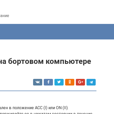
вание
 на бортовом компьютере
н в положение ACC (I) или ON (II).
удерживайте ее в нажатом состоянии в течение