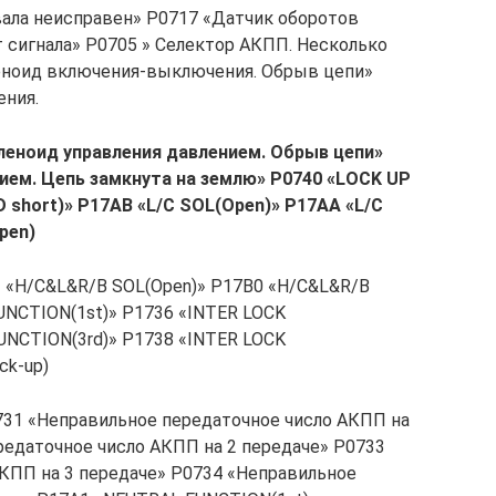
ала неисправен» P0717 «Датчик оборотов
 сигнала» P0705 » Селектор АКПП. Несколько
еноид включения-выключения. Обрыв цепи»
ния.
леноид управления давлением. Обрыв цепи»
ием. Цепь замкнута на землю» P0740 «LOCK UP
 short)» P17AB «L/C SOL(Open)» P17AA «L/C
pen)
B1 «H/C&L&R/B SOL(Open)» P17B0 «H/C&L&R/B
FUNCTION(1st)» P1736 «INTER LOCK
UNCTION(3rd)» P1738 «INTER LOCK
ck-up)
0731 «Неправильное передаточное число АКПП на
редаточное число АКПП на 2 передаче» P0733
КПП на 3 передаче» P0734 «Неправильное