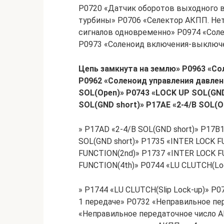
P0720 «Датчик оборотов выходного в
турбины» P0706 «Селектор АКПП. Нет
сигналов одновременно» P0974 «Сол
P0973 «Соленоид включения-выключе
Цепь замкнута на землю» P0963 «Со
P0962 «Соленоид управления давлен
SOL(Open)» P0743 «LOCK UP SOL(GND
SOL(GND short)» P17AE «2-4/B SOL(O
» P17AD «2-4/B SOL(GND short)» P17
SOL(GND short)» P1735 «INTER LOCK 
FUNCTION(2nd)» P1737 «INTER LOCK F
FUNCTION(4th)» P0744 «LU CLUTCH(Lo
» P1744 «LU CLUTCH(Slip Lock-up)» P
1 передаче» P0732 «Неправильное пе
«Неправильное передаточное число А