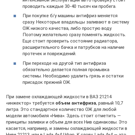
проводить каждые 30-40 тысяч км пробега.
При покупке б/у машины антифриз меняется
сразу. Некоторые владельцы заливают в систему
ОЖ низкого качества, либо простую воду.
Поэтому желательно сразу поменять жидкость.
Еще стоит проверить состояние радиатора,
расширительного бачка и патрубков на наличие
протечек и повреждений.
При переходе на другой тип антифриза
обязательно делается полная промывка
системы. Необходимо удалить грязь и остатки
присадок прежней ОЖ.
При замене охлаждающей жидкости в ВАЗ 21214
«инжектор» требуется
объем антифриза
, равный 10,7
литра. Это стандартное количество ОЖ для любой
модели автомобиля «Нива». Здесь стоит отметить —
принципы заливки и объем для всех Нив одинаковы. Это
касается, например, и замены охлаждающей жидкости в
Ниве 21213, или в Lada 4×4 Urban. К слову, Lada 4×4 — это