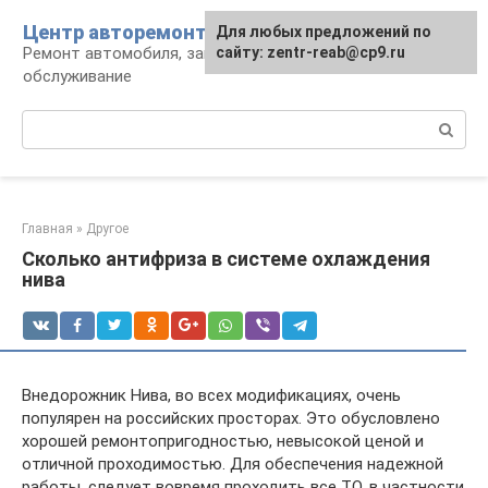
Перейти
Центр авторемонта
Для любых предложений по
к
Ремонт автомобиля, запчасти и
сайту: zentr-reab@cp9.ru
контенту
обслуживание
Поиск:
Главная
»
Другое
Сколько антифриза в системе охлаждения
нива
Внедорожник Нива, во всех модификациях, очень
популярен на российских просторах. Это обусловлено
хорошей ремонтопригодностью, невысокой ценой и
отличной проходимостью. Для обеспечения надежной
работы, следует вовремя проходить все ТО, в частности