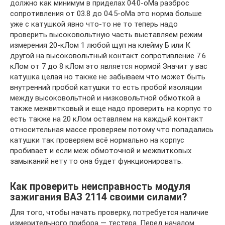
должно как минимум в приделах 04.0-оМа разброс
сопротивления от 03.8 до 04.5-оМа это норма больше
уже с катушкой явно что-то не то теперь надо
проверить высоковольтную часть выставляем режим
измерения 20-кЛом 1 любой щуп на клейму Б или К
другой на высоковольтный контакт сопротивление 7.6
кЛом от 7 до 8 кЛом это является нормой Значит у вас
катушка целая но также не забываем что может быть
внутренний пробой катушки то есть пробой изоляции
между высоковольтной и низковольтной обмоткой а
также межвитковый и еще надо проверить на корпус то
есть также на 20 кЛом оставляем на каждый контакт
относительная массе проверяем потому что попадались
катушки так проверяем всё нормально на корпус
пробивает и если меж обмоточной и межвитковых
замыканий нету то она будет функционировать.
Как проверить неисправность модуля
зажигания ВАЗ 2114 своими силами?
Для того, чтобы начать проверку, потребуется наличие
измерительного прибора — тестера. Перед началом