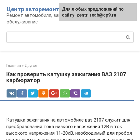
Перейти
Центр авторемонта
Для любых предложений по
к
Ремонт автомобиля, запчасти и
сайту: zentr-reab@cp9.ru
контенту
обслуживание
Поиск:
Главная
»
Другое
Как проверить катушку зажигания ВАЗ 2107
карбюратор
Катушка зажигания на автомобиле ваз 2107 служит для
преобразования тока низкого напряжения 12В в ток
высокого напряжения 11-20кВ, необходимый для пробоя
воздушного зазора между электродами свечи зажигания