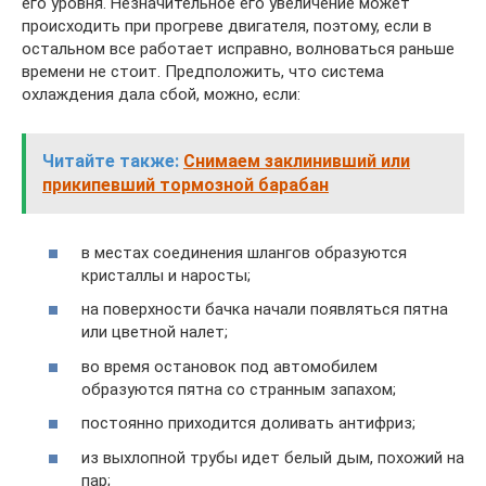
его уровня. Незначительное его увеличение может
происходить при прогреве двигателя, поэтому, если в
остальном все работает исправно, волноваться раньше
времени не стоит. Предположить, что система
охлаждения дала сбой, можно, если:
Читайте также:
Снимаем заклинивший или
прикипевший тормозной барабан
в местах соединения шлангов образуются
кристаллы и наросты;
на поверхности бачка начали появляться пятна
или цветной налет;
во время остановок под автомобилем
образуются пятна со странным запахом;
постоянно приходится доливать антифриз;
из выхлопной трубы идет белый дым, похожий на
пар;