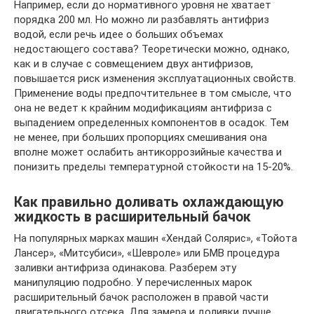
Например, если до нормативного уровня не хватает
порядка 200 мл. Но можно ли разбавлять антифриз
водой, если речь идее о больших объемах
недостающего состава? Теоретически можно, однако,
как и в случае с совмещением двух антифризов,
повышается риск изменения эксплуатационных свойств.
Применение воды предпочтительнее в том смысле, что
она не ведет к крайним модификациям антифриза с
выпадением определенных компонентов в осадок. Тем
не менее, при больших пропорциях смешивания она
вполне может ослабить антикоррозийные качества и
понизить пределы температурной стойкости на 15-20%.
Как правильно доливать охлаждающую
жидкость в расширительный бачок
На популярных марках машин «Хендай Солярис», «Тойота
Лансер», «Митсубиси», «Шевроле» или БМВ процедура
заливки антифриза одинакова. Разберем эту
манипуляцию подробно. У перечисленных марок
расширительный бачок расположен в правой части
двигательного отсека. Для замера и доливки лучше