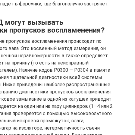
падет в форсунки, где благополучно застрянет.
Д могут вызывать
ки пропусков воспламенения?
ие пропусков воспламенения происходит по
го вала. Это косвенный метод измерения, он
шенной неравномерности, а также определяет
т на причину (то есть на неисправный
телем). Наличие кодов Р0300 — Р0304 в памяти
ения тщательной диагностики всей системы
ля. Ниже приведены наиболее распространенные
тыванию диагностики пропусков воспламенения.
тковое замыкание в одной из катушек приводит
дается на один или на пару цилиндров (1—4 или 2
игания проверяется с помощью высоковольтного
ильный искровой промежуток, влага,
агар на изоляторе, негерметичность свечи