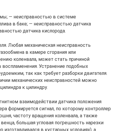
мы; — неисправностью в системе
плива в баке; — неисправностью датчика
равностью датчика кислорода.
еля. Любая механическая неисправность
газообмена в камере сгорания или
нию коленвала, может стать причиной
в воспламенения. Устранение подобных
удоемким, так как требует разборки двигателя.
наличии механических неисправностей можно
цилиндра к цилиндру.
гнитном взаимодействии датчика положения
ра формируется сигнал, по которому контроллер
шня, частоту вращения коленвала, а также
 венца, большая угловая погрешность нарезки
р изготавливался в кустарных условиях), а