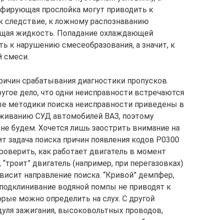
фирующая прослойка могут приводить к
к следствие, к ложному распознаванию
ющая жидкость. Попадание охлаждающей
ь к нарушению смесеобразования, а значит, к
 смеси.
ричин срабатывания диагностики пропусков
угое дело, что одни неисправности встречаются
ные методики поиска неисправности приведены в
уживанию СУД автомобилей ВАЗ, поэтому
 не будем. Хочется лишь заострить внимание на
т задача поиска причин появления кодов Р0300
проверить, как работает двигатель в момент
 “троит” двигатель (например, при перегазовках)
ависит направление поиска. “Кривой” демпфер,
 подклинивание водяной помпы не приводят к
орые можно определить на слух. С другой
дуля зажигания, высоковольтных проводов,