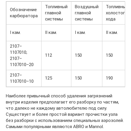
Топливный
Воздушный
Топливный
Обозначение
главной
главной
холостого
карбюратора
системы
системы
хода
I кам.
II кам.
I кам.
II кам.
2107–
1107010;
112
150
150
2107–
1107010–20
2107–
125
150
190
1107010–10
Наиболее привычный способ удаления загрязнений
внутри изделия предполагает его разборку по частям,
что далеко не каждому автолюбителю под силу.
Существует и более простой вариант прочистки узла
без разборки с использованием специальных аэрозолей.
Самыми популярными являются ABRO и Mannol.