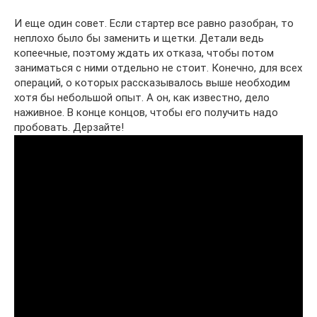
И еще один совет. Если стартер все равно разобран, то
неплохо было бы заменить и щетки. Детали ведь
копеечные, поэтому ждать их отказа, чтобы потом
заниматься с ними отдельно не стоит. Конечно, для всех
операций, о которых рассказывалось выше необходим
хотя бы небольшой опыт. А он, как известно, дело
наживное. В конце концов, чтобы его получить надо
пробовать. Дерзайте!