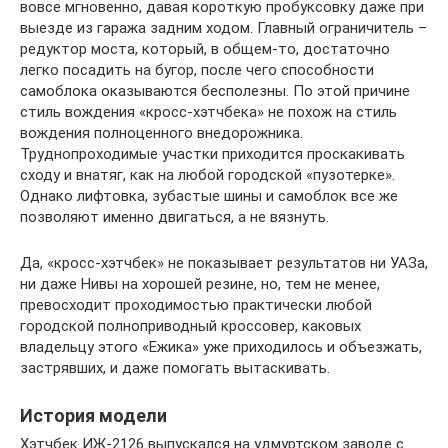
вовсе мгновенно, давая короткую пробуксовку даже при
выезде из гаража задним ходом. Главный ограничитель –
редуктор моста, который, в общем-то, достаточно
легко посадить на бугор, после чего способности
самоблока оказываются бесполезны. По этой причине
стиль вождения «кросс-хэтчбека» не похож на стиль
вождения полноценного внедорожника.
Труднопроходимые участки приходится проскакивать
сходу и внатяг, как на любой городской «пузотерке».
Однако лифтовка, зубастые шины и самоблок все же
позволяют именно двигаться, а не вязнуть.
Да, «кросс-хэтчбек» не показывает результатов ни УАЗа,
ни даже Нивы на хорошей резине, но, тем не менее,
превосходит проходимостью практически любой
городской полноприводный кроссовер, каковых
владельцу этого «Ежика» уже приходилось и объезжать,
застрявших, и даже помогать вытаскивать.
История модели
Хэтчбек ИЖ-2126 выпускался на удмуртском заводе с