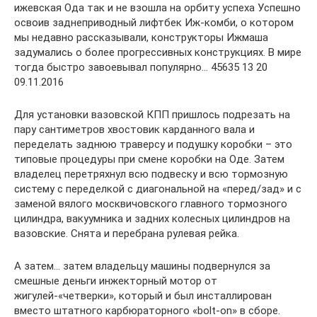
ижевская Ода так и не взошла на орбиту успеха Успешно
освоив заднеприводный лифтбек Иж-комби, о котором
мы недавно рассказывали, конструкторы Ижмаша
задумались о более прогрессивных конструкциях. В мире
тогда быстро завоевывал популярно… 45635 13 20
09.11.2016
Для установки вазовской КПП пришлось подрезать на
пару сантиметров хвостовик карданного вала и
переделать заднюю траверсу и подушку коробки – это
типовые процедуры при смене коробки на Оде. Затем
владелец перетряхнул всю подвеску и всю тормозную
систему с переделкой с диагональной на «перед/зад» и с
заменой вялого москвичовского главного тормозного
цилиндра, вакуумника и задних колесных цилиндров на
вазовские. Снята и перебрана рулевая рейка.
А затем… затем владельцу машины подвернулся за
смешные деньги инжекторный мотор от
жигулей-«четверки», который и был инсталлирован
вместо штатного карбюраторного «bolt-on» в сборе.