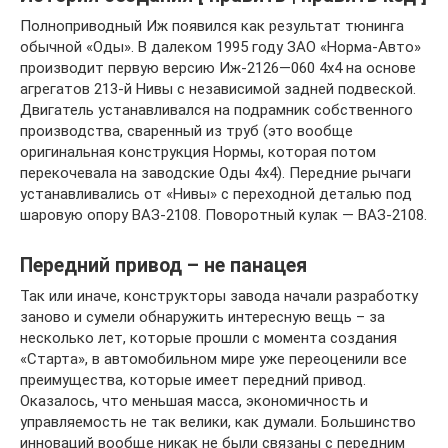
Полноприводный Иж появился как результат тюнинга
обычной «Оды». В далеком 1995 году ЗАО «Норма-Авто»
производит первую версию Иж-2126—060 4х4 на основе
агрегатов 213-й Нивы с независимой задней подвеской.
Двигатель устанавливался на подрамник собственного
производства, сваренный из труб (это вообще
оригинальная конструкция Нормы, которая потом
перекочевала на заводские Оды 4х4). Передние рычаги
устанавливались от «Нивы» с переходной деталью под
шаровую опору ВАЗ-2108. Поворотный кулак — ВАЗ-2108.
Передний привод – не панацея
Так или иначе, конструкторы завода начали разработку
заново и сумели обнаружить интересную вещь – за
несколько лет, которые прошли с момента создания
«Старта», в автомобильном мире уже переоценили все
преимущества, которые имеет передний привод.
Оказалось, что меньшая масса, экономичность и
управляемость не так велики, как думали. Большинство
инноваций вообще никак не были связаны с передним