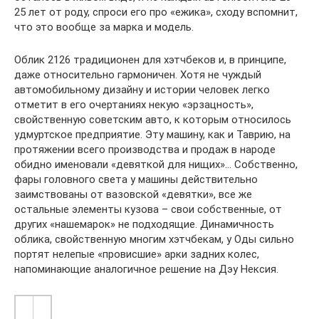
25 лет от роду, спроси его про «ежика», сходу вспомнит,
что это вообще за марка и модель.
Облик 2126 традиционен для хэтчбеков и, в принципе,
даже относительно гармоничен. Хотя не чуждый
автомобильному дизайну и истории человек легко
отметит в его очертаниях некую «эрзацность»,
свойственную советским авто, к которым относилось
удмуртское предприятие. Эту машину, как и Таврию, на
протяжении всего производства и продаж в народе
обидно именовали «девяткой для нищих»… Собственно,
фары головного света у машины действительно
заимствованы от вазовской «девятки», все же
остальные элементы кузова – свои собственные, от
других «нашемарок» не подходящие. Динамичность
облика, свойственную многим хэтчбекам, у Оды сильно
портят нелепые «провисшие» арки задних колес,
напоминающие аналогичное решение на Дэу Нексия.