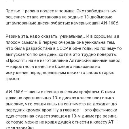
Третье – резина позлее и повыше. Экстрабюджетным
решением стала установка на родные 13-дюймовые
штампованные диски зубастых камерных шин АИ-168У.
Резина эта, надо сказать, уникальная… И в хорошем, и в
плохом смысле. В первую очередь она уникальна тем,
что была разработана в СССР в 60-е годы, но почему-то
выпускается по сей день, хотя в это трудно поверить.
«Проклят» на ее изготовление Алтайский шинный завод
— вероятно, в качестве божьего наказания во
искупление перед всевышним каких-то своих старых
грехов.
АИ-168У — шины с весьма высоким профилем. С ними
даже на оригинальных 13-х дисках колеса настолько
высокие, что сзади лишь на сантиметр не доходят до
передних кромок арок! Ну а главное — это фактически
единственная существующая в 13-м диаметре резина,
которую можно не кривя душой отнести к классу AT —
«олл террейн».