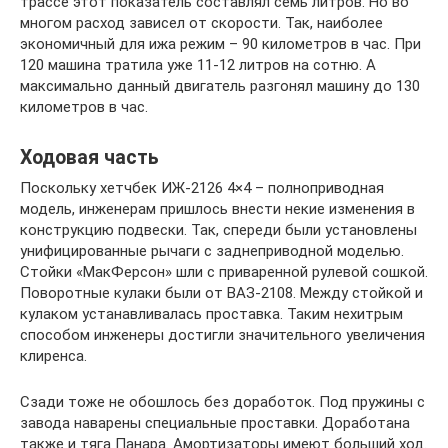
трассе этот показатель составлял семь литров. Но во
многом расход зависел от скорости. Так, наиболее
экономичный для ижа режим – 90 километров в час. При
120 машина тратила уже 11-12 литров на сотню. А
максимально данный двигатель разгонял машину до 130
километров в час.
Ходовая часть
Поскольку хетчбек ИЖ-2126 4×4 – полноприводная
модель, инженерам пришлось внести некие изменения в
конструкцию подвески. Так, спереди были установлены
унифицированные рычаги с заднеприводной моделью.
Стойки «МакФерсон» шли с приваренной рулевой сошкой.
Поворотные кулаки были от ВАЗ-2108. Между стойкой и
кулаком устанавливалась проставка. Таким нехитрым
способом инженеры достигли значительного увеличения
клиренса.
Сзади тоже не обошлось без доработок. Под пружины с
завода наварены специальные проставки. Доработана
также и тяга Панара. Амортизаторы имеют больший ход.