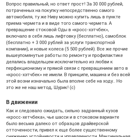
Вопрос правильный, но ответ прост! За 30 000 рублей,
потраченных на покупку непосредственно самого
автомобиля, ту же Ниву можно купить лишь в пункте
приема чермета и в виде того самого чермета. А
превращение стоковой Оды в «кросс-хэтчбек»,
включало в себя лишь лифтовку (бесплатно), самоблок
(бесплатно + 3 000 рублей за услуги транспортной
компании), и новые колеса (5 500 рублей). Все же прочие
вышеупомянутые работы по ремонту и профилактике
делались владельцем исключительно из любви к
перфекционизму и прямой связи с превращением авто в
«кросс-хэтчбек» не имели. В принципе, машина и без всей
этой возни изначально была вполне себе на ходу… Но
это же не наш метод, Шурик! (с)
В движении
Как и следовало ожидать, сильно задранный кузов
«кросс-хетчбека», чье шасси и в стоковом варианте
было весьма далеко от образцов драйверской
отточенности, привел к еще более существенному
снижению устойчивости и управляемости. Максимальная