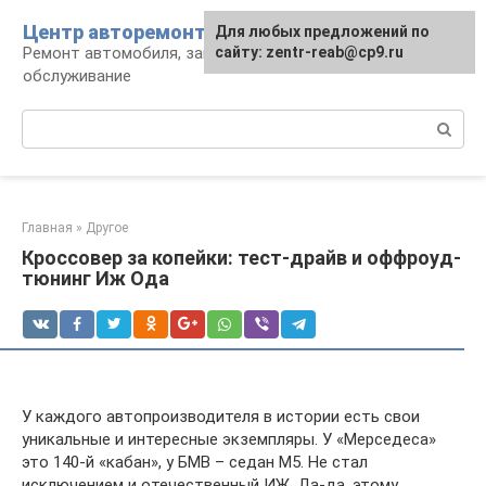
Перейти
Центр авторемонта
Для любых предложений по
к
Ремонт автомобиля, запчасти и
сайту: zentr-reab@cp9.ru
контенту
обслуживание
Поиск:
Главная
»
Другое
Кроссовер за копейки: тест-драйв и оффроуд-
тюнинг Иж Ода
У каждого автопроизводителя в истории есть свои
уникальные и интересные экземпляры. У «Мерседеса»
это 140-й «кабан», у БМВ – седан М5. Не стал
исключением и отечественный ИЖ. Да-да, этому