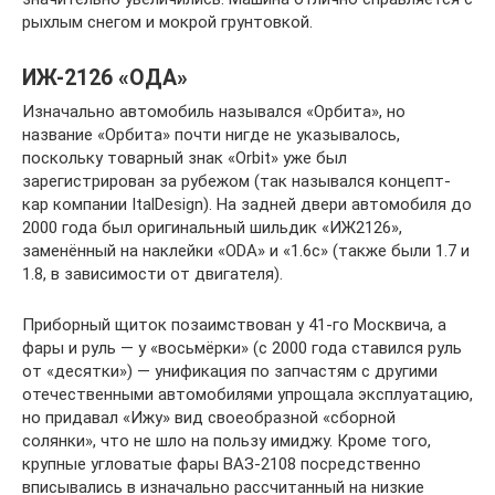
рыхлым снегом и мокрой грунтовкой.
ИЖ-2126 «ОДА»
Изначально автомобиль назывался «Орбита», но
название «Орбита» почти нигде не указывалось,
поскольку товарный знак «Orbit» уже был
зарегистрирован за рубежом (так назывался концепт-
кар компании ItalDesign). На задней двери автомобиля до
2000 года был оригинальный шильдик «ИЖ2126»,
заменённый на наклейки «ODA» и «1.6c» (также были 1.7 и
1.8, в зависимости от двигателя).
Приборный щиток позаимствован у 41-го Москвича, а
фары и руль — у «восьмёрки» (с 2000 года ставился руль
от «десятки») — унификация по запчастям с другими
отечественными автомобилями упрощала эксплуатацию,
но придавал «Ижу» вид своеобразной «сборной
солянки», что не шло на пользу имиджу. Кроме того,
крупные угловатые фары ВАЗ-2108 посредственно
вписывались в изначально рассчитанный на низкие