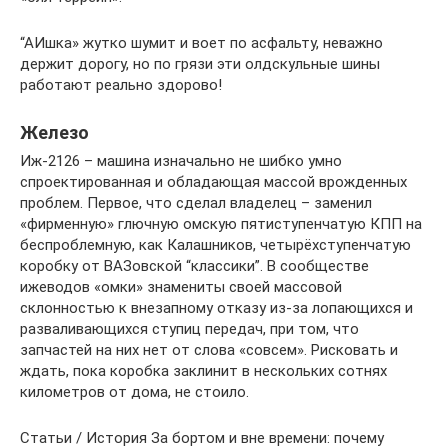
“АИшка» жутко шумит и воет по асфальту, неважно
держит дорогу, но по грязи эти олдскульные шины
работают реально здорово!
Железо
Иж-2126 – машина изначально не шибко умно
спроектированная и обладающая массой врожденных
проблем. Первое, что сделал владелец – заменил
«фирменную» глючную омскую пятиступенчатую КПП на
беспроблемную, как Калашников, четырёхступенчатую
коробку от ВАЗовской “классики”. В сообществе
ижеводов «омки» знамениты своей массовой
склонностью к внезапному отказу из-за лопающихся и
разваливающихся ступиц передач, при том, что
запчастей на них нет от слова «совсем». Рисковать и
ждать, пока коробка заклинит в нескольких сотнях
километров от дома, не стоило.
Статьи / История За бортом и вне времени: почему