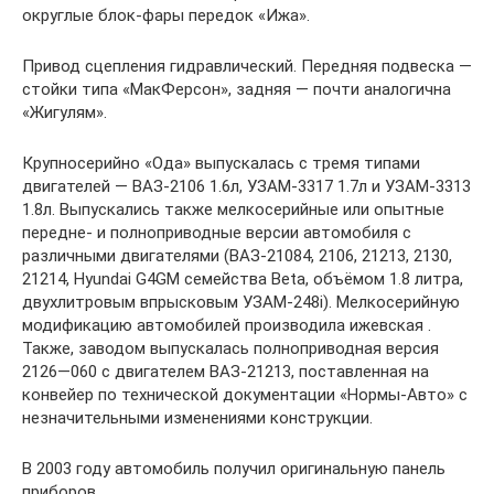
округлые блок-фары передок «Ижа».
Привод сцепления гидравлический. Передняя подвеска —
стойки типа «МакФерсон», задняя — почти аналогична
«Жигулям».
Крупносерийно «Ода» выпускалась с тремя типами
двигателей — ВАЗ-2106 1.6л, УЗАМ-3317 1.7л и УЗАМ-3313
1.8л. Выпускались также мелкосерийные или опытные
передне- и полноприводные версии автомобиля с
различными двигателями (ВАЗ-21084, 2106, 21213, 2130,
21214, Hyundai G4GM семейства Beta, объёмом 1.8 литра,
двухлитровым впрысковым УЗАМ-248i). Мелкосерийную
модификацию автомобилей производила ижевская .
Также, заводом выпускалась полноприводная версия
2126—060 с двигателем ВАЗ-21213, поставленная на
конвейер по технической документации «Нормы-Авто» с
незначительными изменениями конструкции.
В 2003 году автомобиль получил оригинальную панель
приборов.