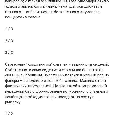
папироску, отсекал все лишнее. В итоге благодаря стилю
эдакого армейского минимализма удалось добиться
главного — избавиться от бесконечного «шумового
концерта» в салоне.
1 / 3
2 / 3
3 / 3
Серьезным “колхозингом” охвачен и задний ряд сидений.
Собственно, и само сиденье, и его спинка были также
сняты и выброшены. Вместо них появился ровный пол из
фанеры – заподлицо с полом багажника. Машина стала
фактически двухместной. Целью такой компромиссной
переделки было формирование полноценного спального
лежбища, необходимого при поездках на охоту и
рыбалку.
1 / 2