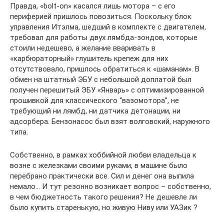
Правда, «bolt-on» касался лишь мотора – с его
периферией пришлось повозиться. Поскольку блок
управления Итэлма, шедший в комплекте с двигателем,
требовал для работы двух лямбда-зондов, которые
стоили недешево, а желание вваривать в
«карбюраторный» глушитель крепеж для них
отсутствовало, пришлось обратиться к «шаманам». В
обмен на штатный ЭБУ с небольшой доплатой был
получен перешитый ЭБУ «Январь» с оптимизированной
прошивкой для классического “вазомотора”, не
требующий ни лямбд, ни датчика детонации, ни
адсорбера. Бензонасос был взят волговский, наружного
типа.
Собственно, в рамках хоббийной любви владельца к
возне с железками своими руками, в машине было
перебрано практически все. Сил и денег она выпила
немало… И тут резонно возникает вопрос – собственно,
в чем бюджетность такого решения? Не дешевле ли
было купить старенькую, но живую Ниву или УАЗик ?