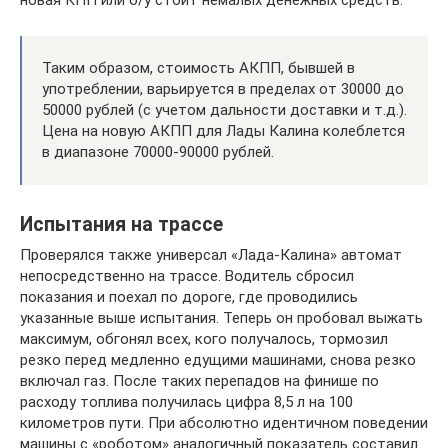
новая КПП или б/у стоит немалых денежных средств.
Таким образом, стоимость АКПП, бывшей в
употреблении, варьируется в пределах от 30000 до
50000 рублей (с учетом дальности доставки и т.д.).
Цена на новую АКПП для Лады Калина колеблется
в диапазоне 70000-90000 рублей.
Испытания на трассе
Проверялся также универсал «Лада-Калина» автомат
непосредственно на трассе. Водитель сбросил
показания и поехал по дороге, где проводились
указанные выше испытания. Теперь он пробовал выжать
максимум, обгонял всех, кого получалось, тормозил
резко перед медленно едущими машинами, снова резко
включал газ. После таких перепадов на финише по
расходу топлива получилась цифра 8,5 л на 100
километров пути. При абсолютно идентичном поведении
машины с «роботом» аналогичный показатель составил