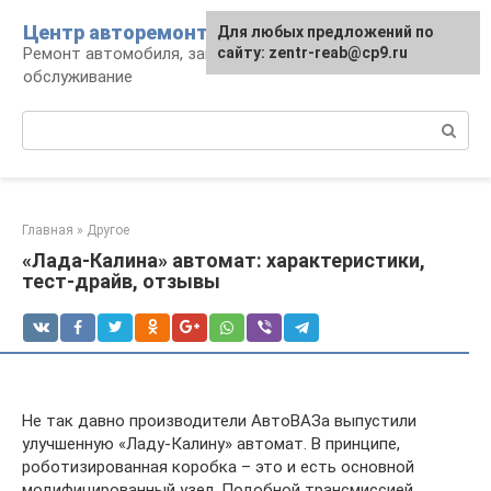
Перейти
Центр авторемонта
Для любых предложений по
к
Ремонт автомобиля, запчасти и
сайту: zentr-reab@cp9.ru
контенту
обслуживание
Поиск:
Главная
»
Другое
«Лада-Калина» автомат: характеристики,
тест-драйв, отзывы
Не так давно производители АвтоВАЗа выпустили
улучшенную «Ладу-Калину» автомат. В принципе,
роботизированная коробка – это и есть основной
модифицированный узел. Подобной трансмиссией