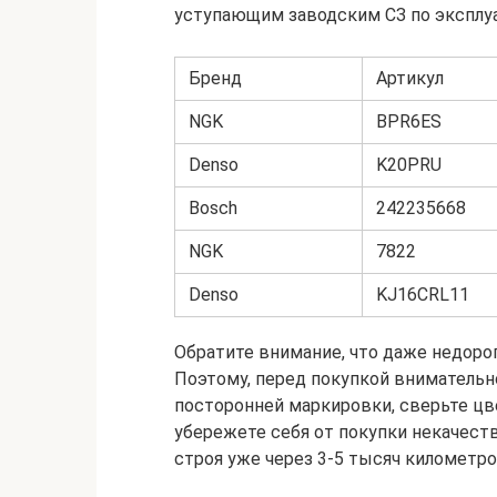
уступающим заводским СЗ по эксплу
Бренд
Артикул
NGK
BPR6ES
Denso
K20PRU
Bosch
242235668
NGK
7822
Denso
KJ16CRL11
Обратите внимание, что даже недор
Поэтому, перед покупкой внимательно
посторонней маркировки, сверьте цве
убережете себя от покупки некачест
строя уже через 3-5 тысяч километро