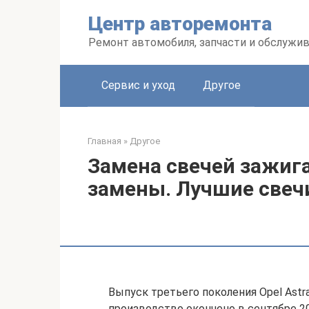
Перейти
Центр авторемонта
к
контенту
Ремонт автомобиля, запчасти и обслужи
Сервис и уход
Другое
Главная
»
Другое
Замена свечей зажига
замены. Лучшие свеч
Выпуск третьего поколения Opel Astra
производство окончено в сентябре 2