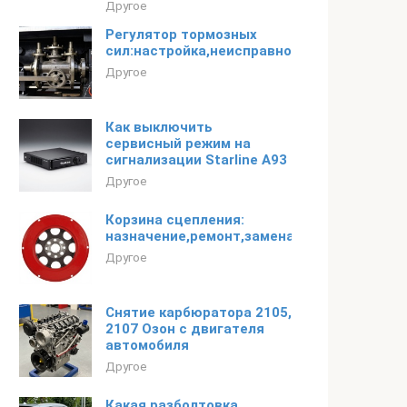
Другое
Регулятор тормозных
сил:настройка,неисправности,замена,пров
Другое
Как выключить
сервисный режим на
сигнализации Starline A93
Другое
Корзина сцепления:
назначение,ремонт,замена,неисправности
Другое
Снятие карбюратора 2105,
2107 Озон с двигателя
автомобиля
Другое
Какая разболтовка