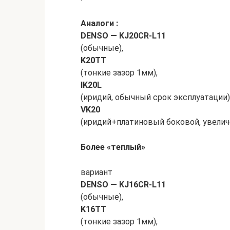
Аналоги :
DENSO — KJ20CR-L11
(обычные),
K20TT
(тонкие зазор 1мм),
IK20L
(иридий, обычный срок эксплуатации)
VK20
(иридий+платиновый боковой, увелич
Более «теплый»
вариант
DENSO — KJ16CR-L11
(обычные),
K16TT
(тонкие зазор 1мм),