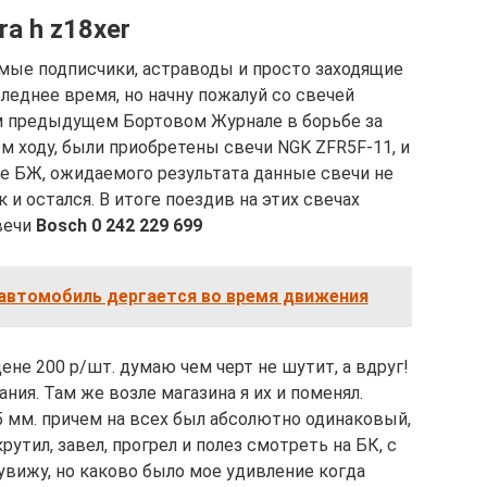
ra h z18xer
мые подписчики, астраводы и просто заходящие
следнее время, но начну пожалуй со свечей
ем предыдущем Бортовом Журнале в борьбе за
м ходу, были приобретены свечи NGK ZFR5F-11, и
же БЖ, ожидаемого результата данные свечи не
ак и остался. В итоге поездив на этих свечах
вечи
Bosch 0 242 229 699
 автомобиль дергается во время движения
цене 200 р/шт. думаю чем черт не шутит, а вдруг!
ания. Там же возле магазина я их и поменял.
95 мм. причем на всех был абсолютно одинаковый,
крутил, завел, прогрел и полез смотреть на БК, с
 увижу, но каково было мое удивление когда