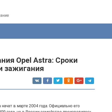
вание
ния Opel Astra: Сроки
и зажигания
 начат в марте 2004 года. Официально его
009 года, но в России семейство производилось