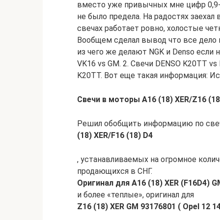
вместо уже привычных мне цифр 0,9-1,
не было предела. На радостях заехал 
свечах работает ровно, холостые чет
Вообщем сделал вывод что все дело 
из чего же делают NGK и Denso если н
VK16 vs GM. 2. Свечи DENSO K20TT vs
K20TT. Вот еще такая информация: Ис
Свечи в моторы A16 (18) XER/Z16 (18
Решил обобщить информацию по све
(18) XER/F16 (18) D4
, устанавливаемых на огромное коли
продающихся в СНГ.
Оригинал для A16 (18) XER (F16D4) GM
и более «теплые», оригинал для
Z16 (18) XER GM 93176801 ( Opel 12 14
.