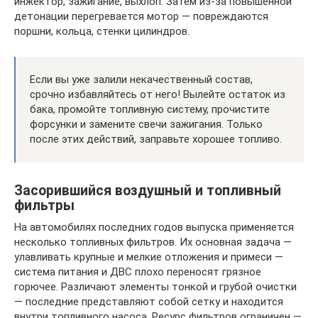
инжектор, зажигание, выхлоп. Затем из‐за повышенной
детонации перегревается мотор — повреждаются
поршни, кольца, стенки цилиндров.
Если вы уже залили некачественный состав,
срочно избавляйтесь от него! Вылейте остаток из
бака, промойте топливную систему, прочистите
форсунки и замените свечи зажигания. Только
после этих действий, заправьте хорошее топливо.
Засорившийся воздушный и топливный
фильтры
На автомобилях последних годов выпуска применяется
несколько топливных фильтров. Их основная задача —
улавливать крупные и мелкие отложения и примеси —
система питания и ДВС плохо переносят грязное
горючее. Различают элементы тонкой и грубой очистки
— последние представляют собой сетку и находится
внутри топливного насоса. Ресурс фильтров ограничен —