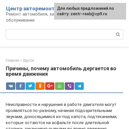
Перейти
Центр авторемонта
Для любых предложений по
к
Ремонт автомобиля, запчасти и
сайту: zentr-reab@cp9.ru
контенту
обслуживание
Поиск:
Главная
»
Другое
Причины, почему автомобиль дергается во
время движения
Неисправности и нарушения в работе двигателя могут
проявляться по-разному, начиная подозрительными
звуками, доносящимися из-под капота, подтеканиями,
которые остаются на асфальте после длительной
стоянки, заканчивая рывками во время движения.