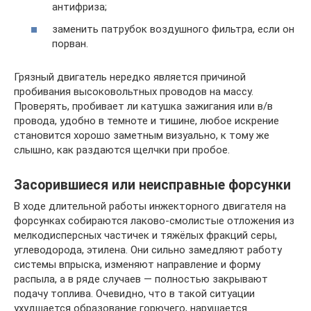
антифриза;
заменить патрубок воздушного фильтра, если он
порван.
Грязный двигатель нередко является причиной
пробивания высоковольтных проводов на массу.
Проверять, пробивает ли катушка зажигания или в/в
провода, удобно в темноте и тишине, любое искрение
становится хорошо заметным визуально, к тому же
слышно, как раздаются щелчки при пробое.
Засорившиеся или неисправные форсунки
В ходе длительной работы инжекторного двигателя на
форсунках собираются лаково‐смолистые отложения из
мелкодисперсных частичек и тяжёлых фракций серы,
углеводорода, этилена. Они сильно замедляют работу
системы впрыска, изменяют направление и форму
распыла, а в ряде случаев — полностью закрывают
подачу топлива. Очевидно, что в такой ситуации
ухудшается образование горючего, нарушается