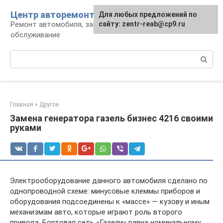
Перейти
Центр авторемонта
Для любых предложений по
к
Ремонт автомобиля, запчасти и
сайту: zentr-reab@cp9.ru
контенту
обслуживание
Поиск:
Главная
»
Другое
Замена генератора газель бизнес 4216 своими
руками
Электрооборудование данного автомобиля сделано по
однопроводной схеме: минусовые клеммы приборов и
оборудования подсоединены к «массе» — кузову и иным
механизмам авто, которые играют роль второго
привода. Бортовая сеть «Газели» равна номинальному