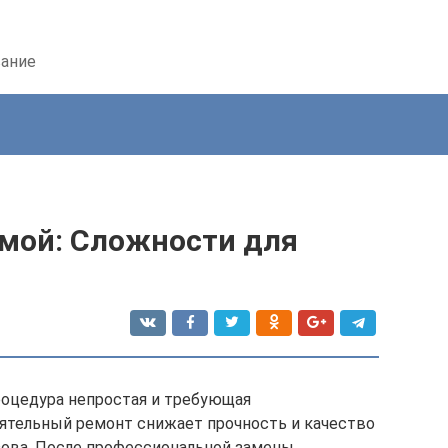
вание
имой: Сложности для
роцедура непростая и требующая
ятельный ремонт снижает прочность и качество
зова. После профессиональной замены