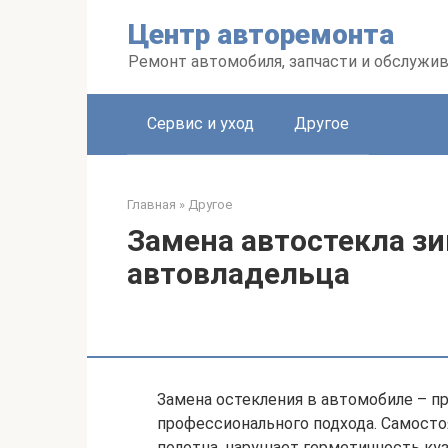
Перейти
Центр авторемонта
к
контенту
Ремонт автомобиля, запчасти и обслужи
Сервис и уход
Другое
Главная
»
Другое
Замена автостекла з
автовладельца
Замена остекления в автомобиле – п
профессионального подхода. Самосто
полотна, нарушает герметичность ку