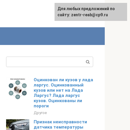
Для любых предложений по
сайту: zentr-reab@cp9.ru
Поиск:
Оцинкован ли кузов у лада
ларгус. Оцинкованный
кузов или нет на Лада
Ларгус? Лада ларгус
кузов. Оцинкованы ли
пороги
Другое
Признак неисправности
датчика температуры