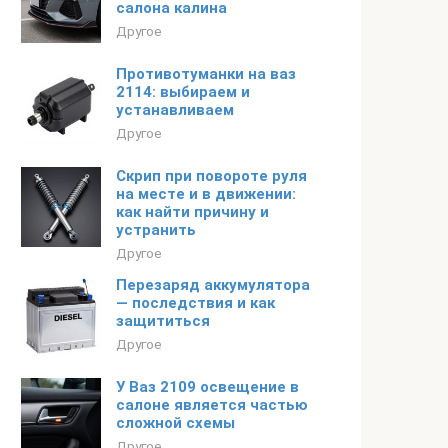
салона калина
Другое
Противотуманки на ваз
2114: выбираем и
устанавливаем
Другое
Скрип при повороте руля
на месте и в движении:
как найти причину и
устранить
Другое
Перезаряд аккумулятора
— последствия и как
защититься
Другое
У Ваз 2109 освещение в
салоне является частью
сложной схемы
Другое