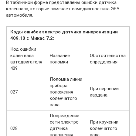
В табличной форме представлены ошибки датчика
коленвала, которые замечает самодиагностика ЭБУ
автомобиля.
Коды ошибок электро датчика синхронизации
409.10 с Микас 7.2:
Код ошибки
колен вала
Название
Обстоятельства
автодвигателя
поломки
определения
409
Поломка линии
прибора
При верчении
027
положения
кардана
коленчатого
вала
Повреждение
сети электро
При кручении
028
датчика
коленчатого
положения
вала