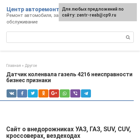
Перейти
Центр авторемонта
Для любых предложений по
к
Ремонт автомобиля, запчасти и
сайту: zentr-reab@cp9.ru
контенту
обслуживание
Поиск:
Главная
»
Другое
Датчик коленвала газель 4216 неисправности
бизнес признаки
Сайт о внедорожниках УАЗ, ГАЗ, SUV, CUV,
кроссоверах, вездеходах