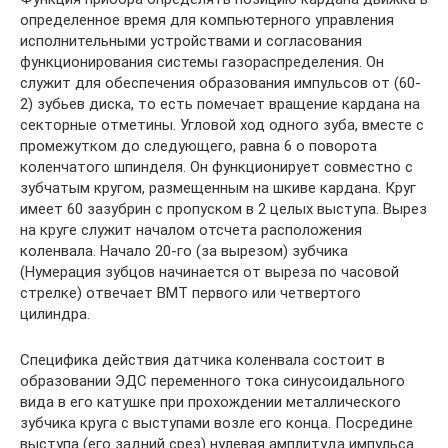
определенное время для компьютерного управления
исполнительными устройствами и согласования
функционирования системы газораспределения. Он
служит для обеспечения образования импульсов от (60-
2) зубьев диска, то есть помечает вращение кардана на
секторные отметины. Угловой ход одного зуба, вместе с
промежутком до следующего, равна 6 o поворота
коленчатого шпинделя. Он функционирует совместно с
зубчатым кругом, размещенным на шкиве кардана. Круг
имеет 60 зазубрин с пропуском в 2 целых выступа. Вырез
на круге служит началом отсчета расположения
коленвала. Начало 20-го (за вырезом) зубчика
(Нумерация зубцов начинается от выреза по часовой
стрелке) отвечает ВМТ первого или четвертого
цилиндра.
Специфика действия датчика коленвала состоит в
образовании ЭДС переменного тока синусоидального
вида в его катушке при прохождении металлического
зубчика круга с выступами возле его конца. Посредине
выступа (его задний срез) нулевая амплитуда импульса.