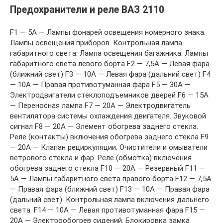
Предохранители и реле ВАЗ 2110
F1 — 5А — Лампы фонарей освещения номерного знака.
Лампы освещения приборов. Контрольная лампа
габаритного света. Лампа освещения багажника. Лампы
габаритного света левого борта F2 — 7,5А — Левая фара
(ближний свет) F3 — 10А — Левая фара (дальний свет) F4
— 10А — Правая противотуманная фара F5 — 30А —
Электродвигатели стеклоподъемников дверей F6 — 15А
— Переносная лампа F7 — 20А — Электродвигатель
вентилятора системы охлаждения двигателя. Звуковой
сигнал F8 — 20А — Элемент обогрева заднего стекла.
Реле (контакты) включения обогрева заднего стекла F9
— 20А — Клапан рециркуляции. Очистители и омыватели
ветрового стекла и фар. Реле (обмотка) включения
обогрева заднего стекла F10 — 20А — Резервный F11 —
5А — Лампы габаритного света правого борта F12 — 7,5А
— Правая фара (ближний свет) F13 — 10А — Правая фара
(дальний свет). Контрольная лампа включения дальнего
света. F14 — 10А — Левая противотуманная фара F15 —
20А — Электрообогрев сидений. Блокировка замка