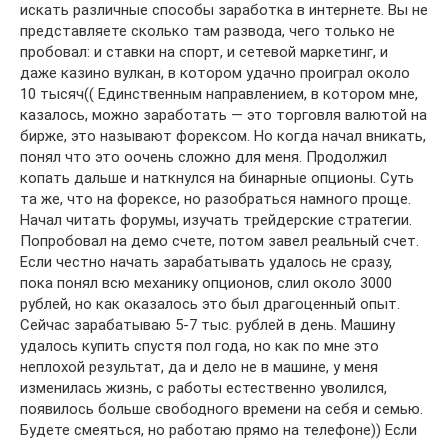
искать различные способы заработка в интернете. Вы не
представляете сколько там развода, чего только не
пробовал: и ставки на спорт, и сетевой маркетинг, и
даже казино вулкан, в котором удачно проиграл около
10 тысяч(( Единственным направлением, в котором мне,
казалось, можно заработать — это торговля валютой на
бирже, это называют форексом. Но когда начал вникать,
понял что это оочень сложно для меня. Продолжил
копать дальше и наткнулся на бинарные опционы. Суть
та же, что на форексе, но разобраться намного проще.
Начал читать форумы, изучать трейдерские стратегии.
Попробовал на демо счете, потом завел реальный счет.
Если честно начать зарабатывать удалось не сразу,
пока понял всю механику опционов, слил около 3000
рублей, но как оказалось это был драгоценный опыт.
Сейчас зарабатываю 5-7 тыс. рублей в день. Машину
удалось купить спустя пол года, но как по мне это
неплохой результат, да и дело не в машине, у меня
изменилась жизнь, с работы естественно уволился,
появилось больше свободного времени на себя и семью.
Будете смеяться, но работаю прямо на телефоне)) Если