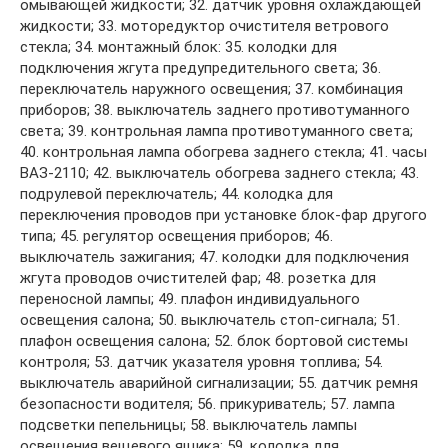
омывающей жидкости; 32. датчик уровня охлаждающей
жидкости; 33. моторедуктор очистителя ветрового
стекла; 34. монтажный блок: 35. колодки для
подключения жгута предупредительного света; 36.
переключатель наружного освещения; 37. комбинация
приборов; 38. выключатель заднего противотуманного
света; 39. контрольная лампа противотуманного света;
40. контрольная лампа обогрева заднего стекла; 41. часы
ВАЗ-2110; 42. выключатель обогрева заднего стекла; 43.
подрулевой переключатель; 44. колодка для
переключения проводов при установке блок-фар другого
типа; 45. регулятор освещения приборов; 46.
выключатель зажигания; 47. колодки для подключения
жгута проводов очистителей фар; 48. розетка для
переносной лампы; 49. плафон индивидуального
освещения салона; 50. выключатель стоп-сигнала; 51.
плафон освещения салона; 52. блок бортовой системы
контроля; 53. датчик указателя уровня топлива; 54.
выключатель аварийной сигнализации; 55. датчик ремня
безопасности водителя; 56. прикуриватель; 57. лампа
подсветки пепельницы; 58. выключатель лампы
освещения вещевого ящика; 59. колодка для