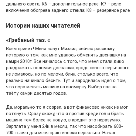
дальнего света; К6 – дополнительное реле; К7 – реле
включения обогрева заднего стекла; K8 – резервное реле
Истории наших читателей
«Гребаный таз. «
Всем привет! Меня зовут Михаил, сейчас расскажу
историю о том, как мне удалось обменять двенашку на
камри 2010г. Все началось с того, что меня стали дико
раздражать поломки двенашки, вроде ничего серьезного
не ломалось, но по мелочи, блин, столько всего, что
реально начинало бесить. Тут и зародилась идея о том,
что пора менять машину на иномарку. Выбор пал на
таёту камри десятых годов.
Да, морально то я созрел, а вот финансово никак не мог
потянуть. Сразу скажу, что я против кредитов и брать
машину, тем более не новую, в кредит это неразумно.
Зарплата у меня 24к в месяц, так что насобирать 600-
700 тысяч для меня практически нереально. Начал