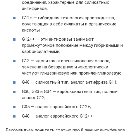
соединения, характерные для силикатных
антифризов;
G12+ — гибридная технология производства,
сочетающая в себе силикаты и органические
кислоты;
G12++ — эти антифризы занимают
промежуточное положение между гибридными и
карбоксилатными;
G13 — ядовитая этиленгликолевая основа,
заменена на безвредную и «экологически
чистую» глицериновую или пропиленгликолевую;
G48 — силикатный тип, аналог антифриза G11;
G30, G33 и G34 — карбоксилатный тип, полный
аналог G12;
G05 — аналог европейского G12+;
G40 — аналог европейского G12++.
Рекомендуем почитать статью про 8 лучших антифризов