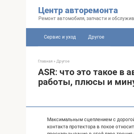
Перейти
Центр авторемонта
к
контенту
Ремонт автомобиля, запчасти и обслужи
Сервис и уход
Другое
Главная
»
Другое
ASR: что это такое в
работы, плюсы и мин
Максимальным сцеплением с дорогой
контакта протектора в покое относи
проскальзывание в этой паре трения