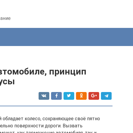
вание
 автомобиле, принцип
усы
 обладает колесо, сохраняющее своё пятно
тельно поверхности дороги. Вызвать
 может, как торможение автомобиля, так и