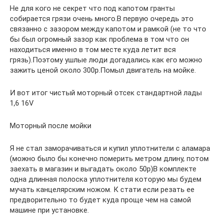
Не для кого не секрет что под капотом гранты
собирается грязи очень много.В первую очередь это
связанно с зазором между капотом и рамкой (не то что
бы был огромный зазор как проблема в том что он
находиться именно в том месте куда летит вся
грязь).Поэтому ушлые люди догадались как его можно
зажить ценой около 300р.Помыл двигатель на мойке.
И вот итог чистый моторный отсек стандартной лады
1,6 16V
Моторный после мойки
Я не стал заморачиваться и купил уплотнители с аламара
(можно было бы конечно померить метром длину, потом
заехать в магазин и выгадать около 50р)В комплекте
одна длинная полоска уплотнителя которую мы будем
мучать канцелярским ножом. К стати если резать ее
предворительно то будет куда проще чем на самой
машине при установке.