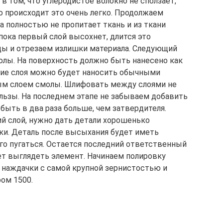
в том, что углеродистое волокно не сползает,
о происходит это очень легко. Продолжаем
а полностью не пропитает ткань и из ткани
пока первый слой высохнет, длится это
цы и отрезаем излишки материала. Следующий
молы. На поверхность должно быть нанесено как
ие слоя можно будет наносить обычными
ым слоем смолы. Шлифовать между слоями не
ользы. На последнем этапе не забываем добавить
 быть в два раза больше, чем затвердителя.
ий слой, нужно дать детали хорошенько
тки. Деталь после высыхания будет иметь
ого пугаться. Остается последний ответственный
дет выглядеть элемент. Начинаем полировку
с наждачки с самой крупной зернистостью и
ом 1500.