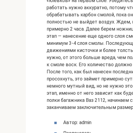
«клевков» на первом слое. Убедитесь 
работать нужно аккуратно, потому чт
обрабатывать карбон смолой, пока он
полностью не выйдет воздух. Ждем, 
примерно 2 часа. Далее берем ножни
этап — нанесение еще одного слоя с
минимум 3-4 слоя смолы. Последующ
движениями кисточки и более толст
нужно, от этого больше вреда, чем п
к смоле воск. Его количество должно
После того, как был нанесен последн
просохнуть, это займет примерно су
немного мутный вид, но не нужно эт
этап, именно от него зависит как бу
полки багажника Ваз 2112, начинаем 
заканчиваем заключительным размер
Автор: admin