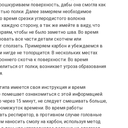
прошкуриваем поверхность, дабы она смогла как
стью полки. Далее замеряем необходимое
о время срезки углеродистого волокна
 каждую сторону, а так же имейте в виду, что
краям, чтобы не было заметно шва. Во время
ровать все части детали скотчем или
ет сползать. Примеряем карбон и убеждаемся в
 и нигде не топорщится. В нескольких местах
оннего скотча к поверхности. Во время
литься от полки, возникает угроза образования
я.
типа имеется своя инструкция и время
е помешает ознакомиться с этой информацией.
 через 15 минут, не следует смешивать больше,
ромежуток времени. Во время работы
ть респиратор, в противном случае головные
м наносить смолу на карбон, используя метод