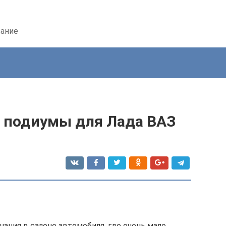
вание
и подиумы для Лада ВАЗ
чания в салоне автомобиля, где очень мало