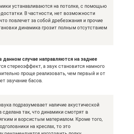
амики устанавливаются на потолке, с помощью
едостатки. В частности, нет возможности
что повлечет за собой дребезжания и прочие
становки динамика грозит полным отсутствием
в данном случае направляются на заднее
ся стереоэффект, а звук становится намного
ительно проще реализовать, чем первый и от
ет звучание басов.
звука подразумевает наличие акустической
а сделана так, что динамики смотрят в
 мягким и ворсистым материалом. Кроме того,
одголовники на креслах, то это
у рекомендуется изготовить полку