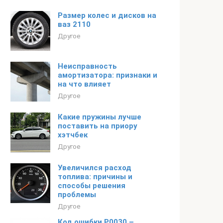
Размер колес и дисков на
ваз 2110
Другое
Неисправность
амортизатора: признаки и
на что влияет
Другое
Какие пружины лучше
поставить на приору
хэтчбек
Другое
Увеличился расход
топлива: причины и
способы решения
проблемы
Другое
Код ошибки P0030 –