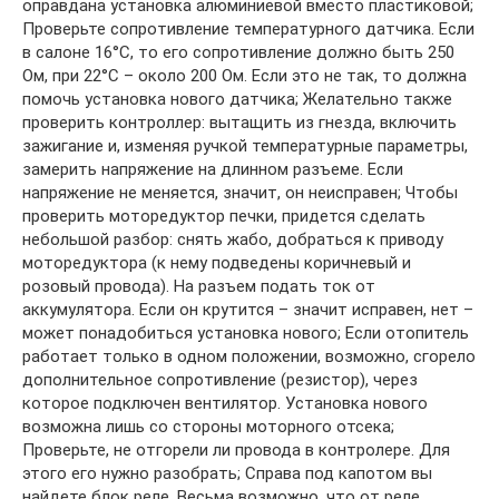
оправдана установка алюминиевой вместо пластиковой;
Проверьте сопротивление температурного датчика. Если
в салоне 16°С, то его сопротивление должно быть 250
Ом, при 22°С – около 200 Ом. Если это не так, то должна
помочь установка нового датчика; Желательно также
проверить контроллер: вытащить из гнезда, включить
зажигание и, изменяя ручкой температурные параметры,
замерить напряжение на длинном разъеме. Если
напряжение не меняется, значит, он неисправен; Чтобы
проверить моторедуктор печки, придется сделать
небольшой разбор: снять жабо, добраться к приводу
моторедуктора (к нему подведены коричневый и
розовый провода). На разъем подать ток от
аккумулятора. Если он крутится – значит исправен, нет –
может понадобиться установка нового; Если отопитель
работает только в одном положении, возможно, сгорело
дополнительное сопротивление (резистор), через
которое подключен вентилятор. Установка нового
возможна лишь со стороны моторного отсека;
Проверьте, не отгорели ли провода в контролере. Для
этого его нужно разобрать; Справа под капотом вы
найдете блок реле. Весьма возможно, что от реле,