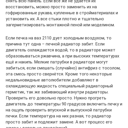
снять всю панель. Если всё же не удаётся их
восстановить, можно просто заменить их на
гофрированные рукава, купленные в стройматериалах и
установить их. А все стыки плотно и тщательно
загерметизировать монтажной пеной или моделином.
Если печка на ваз 2110 дует холодным воздухом, то
причина тут одна – печной радиатор забит. Если
двигатель охлаждается водой, то в радиаторе может
образовываться ржавчина, а при высоких температурах
ещё и накипь. Мелкие патрубки в радиаторе могут
забиться, если смешать (случайно) антифриз с тосолом,
эта смесь просто свернётся. Кроме того некоторые
недальновидные автолюбители добавляют в
охлаждающую жидкость специальный радиаторный
герметик, так же забивающий изнутри радиаторы.
Проверить его довольно просто. Нужно прогреть
двигатель до температуры 90 градусов включить печку и
на ощупь проверить впускной и выпускной патрубки
печки. Если температура на них разная, то радиатор
просто забит и подлежит замене. А вот процесс его