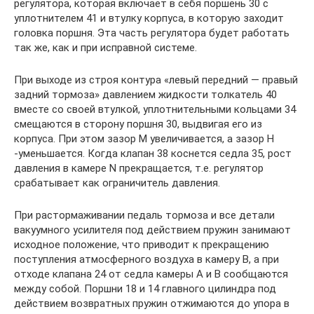
регулятора, которая включает в себя поршень 30 с
уплотнителем 41 и втулку корпуса, в которую заходит
головка поршня. Эта часть регулятора будет работать
так же, как и при исправной системе.
При выходе из строя контура «левый передний — правый
задний тормоза» давлением жидкости толкатель 40
вместе со своей втулкой, уплотнительными кольцами 34
смещаются в сторону поршня 30, выдвигая его из
корпуса. При этом зазор М увеличивается, а зазор Н
-уменьшается. Когда клапан 38 коснется седла 35, рост
давления в камере N прекращается, т.е. регулятор
срабатывает как ограничитель давления.
При растормаживании педаль тормоза и все детали
вакуумного усилителя под действием пружин занимают
исходное положение, что приводит к прекращению
поступления атмосферного воздуха в камеру В, а при
отходе клапана 24 от седла камеры А и В сообщаются
между собой. Поршни 18 и 14 главного цилиндра под
действием возвратных пружин отжимаются до упора в