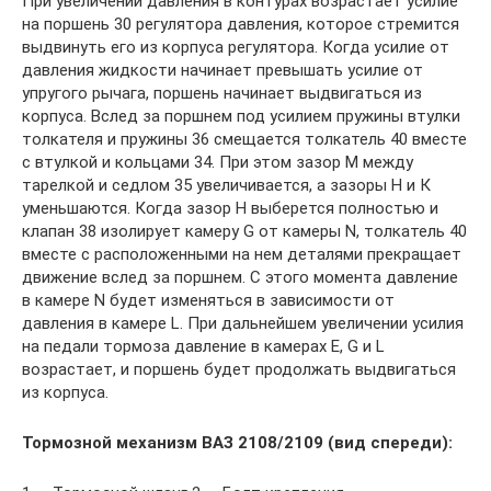
При увеличении давления в контурах возрастает усилие
на поршень 30 регулятора давления, которое стремится
выдвинуть его из корпуса регулятора. Когда усилие от
давления жидкости начинает превышать усилие от
упругого рычага, поршень начинает выдвигаться из
корпуса. Вслед за поршнем под усилием пружины втулки
толкателя и пружины 36 смещается толкатель 40 вместе
с втулкой и кольцами 34. При этом зазор М между
тарелкой и седлом 35 увеличивается, а зазоры Н и К
уменьшаются. Когда зазор Н выберется полностью и
клапан 38 изолирует камеру G от камеры N, толкатель 40
вместе с расположенными на нем деталями прекращает
движение вслед за поршнем. С этого момента давление
в камере N будет изменяться в зависимости от
давления в камере L. При дальнейшем увеличении усилия
на педали тормоза давление в камерах Е, G и L
возрастает, и поршень будет продолжать выдвигаться
из корпуса.
Тормозной механизм ВАЗ 2108/2109 (вид спереди):