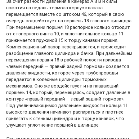
За счет разности давления в камерах А и В и силы
нажатия на педаль тормоза корпус клапана
перемещается вместе со штоком 46, который в свою
очередь воздействует на поршень 18 главного цилиндра.
При перемещении поршня 18 распорное кольцо отходит
от стопорного винта 10, и уплотнительное кольцо 11
прижимается пружиной 15 к торцу канавки поршня.
Компенсационный зазор перекрывается, и происходит
разобщение главного цилиндра и бачка. При дальнейшем
перемещении поршня 18 в рабочей полости привода
«левый передний — правый задний тормоза» создается
давление жидкости, которое через трубопроводы
передается в колесные цилиндры тормозных
механизмов. Оно же воздействует и на плавающий
поршень 14, который, перемещаясь, создает давление в
контуре «правый передний — левый задний тормоза».
Под увеличивающимся давлением жидкости кольца 11
высокого давления начинают распираться и плотнее
прилегать к стенкам цилиндра и к торцу канавок, что
улучшает уплотнение поршней в цилиндре.