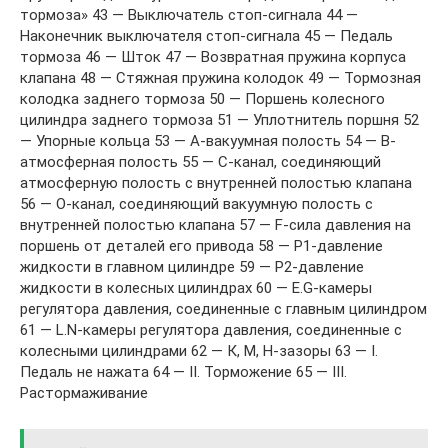
тормоза» 43 — Выключатель стоп-сигнала 44 —
Наконечник выключателя стоп-сигнала 45 — Педаль
тормоза 46 — Шток 47 — Возвратная пружина корпуса
клапана 48 — Стяжная пружина колодок 49 — Тормозная
колодка заднего тормоза 50 — Поршень колесного
цилиндра заднего тормоза 51 — Уплотнитель поршня 52
— Упорные кольца 53 — А-вакуумная полость 54 — В-
атмосферная полость 55 — С-канал, соединяющий
атмосферную полость с внутренней полостью клапана
56 — О-канал, соединяющий вакуумную полость с
внутренней полостью клапана 57 — F-сила давления на
поршень от деталей его привода 58 — Р1-давление
жидкости в главном цилиндре 59 — Р2-давление
жидкости в колесных цилиндрах 60 — Е.G-камеры
регулятора давления, соединенные с главным цилиндром
61 — L.N-камеры регулятора давления, соединенные с
колесными цилиндрами 62 — К, М, Н-зазоры 63 — I.
Педаль не нажата 64 — II. Торможение 65 — III.
Растормаживание