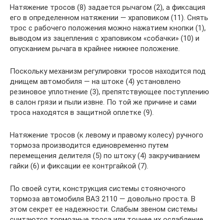
Натяжение тросов (8) задается рычагом (2), а фиксация
его в определенном натяжении — храповиком (11). Снять
трос с рабочего положения можно нажатием кнопки (1),
выводом из зацепления с храповиком «собачки» (10) и
опусканием рычага в крайнее нижнее положение.
Поскольку механизм регулировки тросов находится под
днищем автомобиля — на штоке (4) установлено
резиновое уплотнение (3), препятствующее поступлению
в салон грязи и пыли извне. По той же причине и сами
троса находятся в защитной оплетке (9).
Натяжение тросов (к левому и правому колесу) ручного
тормоза производится единовременно путем
перемещения делителя (5) по штоку (4) закручиванием
гайки (6) и фиксации ее контргайкой (7).
По своей сути, конструкция системы стояночного
тормоза автомобиля ВАЗ 2110 — довольно проста. В
этом секрет ее надежности. Слабым звеном системы
считаются тормозные троса или точнее их ослабление.