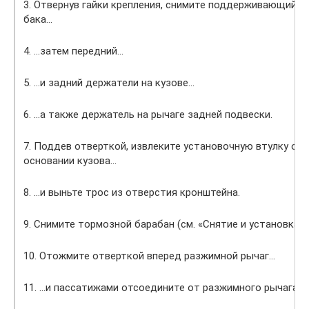
3. Отвернув гайки крепления, снимите поддерживающий к
бака…
4. …затем передний…
5. …и задний держатели на кузове…
6. …а также держатель на рычаге задней подвески.
7. Поддев отверткой, извлеките установочную втулку об
основании кузова…
8. …и выньте трос из отверстия кронштейна.
9. Снимите тормозной барабан (см. «Снятие и установка 
10. Отожмите отверткой вперед разжимной рычаг…
11. …и пассатижами отсоедините от разжимного рычага н