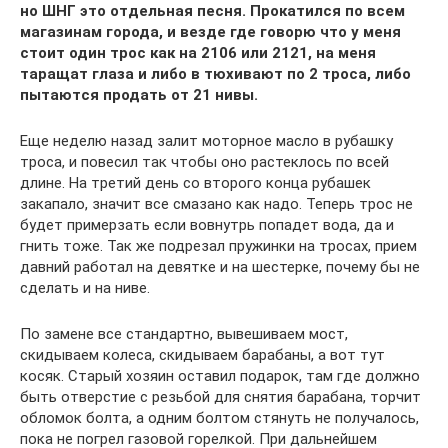
но ШНГ это отдельная песня. Прокатился по всем
магазинам города, и везде где говорю что у меня
стоит один трос как на 2106 или 2121, на меня
таращат глаза и либо в тюхивают по 2 троса, либо
пытаются продать от 21 нивы.
Еще неделю назад залит моторное масло в рубашку
троса, и повесил так чтобы оно растеклось по всей
длине. На третий день со второго конца рубашек
закапало, значит все смазано как надо. Теперь трос не
будет примерзать если вовнутрь попадет вода, да и
гнить тоже. Так же подрезал пружинки на тросах, прием
давний работал на девятке и на шестерке, почему бы не
сделать и на ниве.
По замене все стандартно, вывешиваем мост,
скидываем колеса, скидываем барабаны, а вот тут
косяк. Старый хозяин оставил подарок, там где должно
быть отверстие с резьбой для снятия барабана, торчит
обломок болта, а одним болтом стянуть не получалось,
пока не погрел газовой горелкой. При дальнейшем