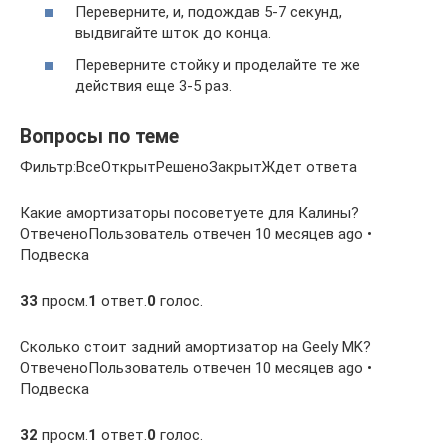
Переверните, и, подождав 5-7 секунд,
выдвигайте шток до конца.
Переверните стойку и проделайте те же
действия еще 3-5 раз.
Вопросы по теме
Фильтр:ВсеОткрытРешеноЗакрытЖдет ответа
Какие амортизаторы посоветуете для Калины?
ОтвеченоПользователь отвечен 10 месяцев ago •
Подвеска
33
просм.
1
ответ.
0
голос.
Сколько стоит задний амортизатор на Geely MK?
ОтвеченоПользователь отвечен 10 месяцев ago •
Подвеска
32
просм.
1
ответ.
0
голос.