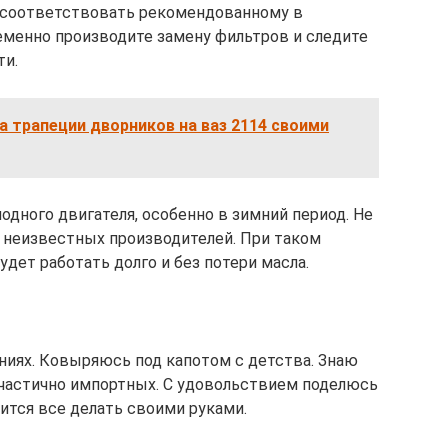
 соответствовать рекомендованному в
еменно производите замену фильтров и следите
ти.
 трапеции дворников на ваз 2114 своими
одного двигателя, особенно в зимний период. Не
неизвестных производителей. При таком
дет работать долго и без потери масла.
иях. Ковыряюсь под капотом с детства. Знаю
 частично импортных. С удовольствием поделюсь
ится все делать своими руками.