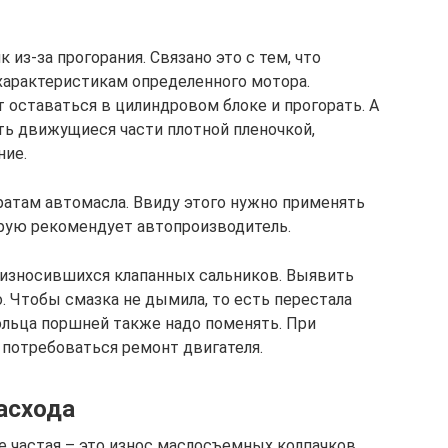
из-за прогорания. Связано это с тем, что
характеристикам определенного мотора.
 оставаться в цилиндровом блоке и прогорать. А
ть движущиеся части плотной пленочкой,
ние.
ратам автомасла. Ввиду этого нужно применять
рую рекомендует автопроизводитель.
 износившихся клапанных сальников. Выявить
. Чтобы смазка не дымила, то есть перестала
Кольца поршней также надо поменять. При
потребоваться ремонт двигателя.
асхода
 частая – это износ маслосъемных колпачков.