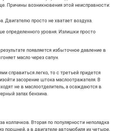
бще. Причины возникновения этой неисправности:
. Двигателю просто не хватает воздуха.
е определенного уровня. Излишки просто
 результате появляется избыточное давление в
гоняет масло через сапун.
ми справиться легко, то с третьей придется
оизойти засорение штока маслоотражателя. В
оходят не в маслоотделитель, а осаждаются в
терный запах бензина.
-за колпачков. Вторая по популярности неполадка
з поршней, а в двигателе автомобиля их четыре,