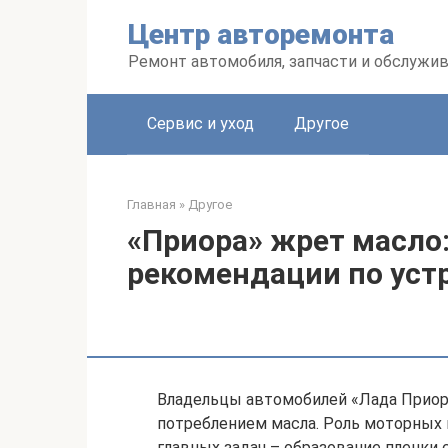
Перейти
Центр авторемонта
к
контенту
Ремонт автомобиля, запчасти и обслужи
Сервис и уход
Другое
Главная
»
Другое
«Приора» жрет масло
рекомендации по ус
Владельцы автомобилей «Лада Прио
потреблением масла. Роль моторных м
главных задач – образование пленки