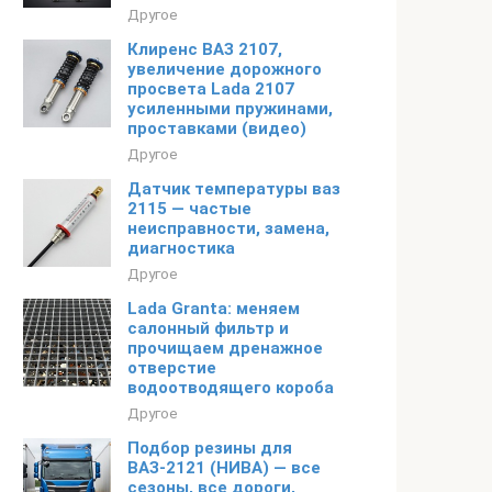
Другое
Клиренс ВАЗ 2107,
увеличение дорожного
просвета Lada 2107
усиленными пружинами,
проставками (видео)
Другое
Датчик температуры ваз
2115 — частые
неисправности, замена,
диагностика
Другое
Lada Granta: меняем
салонный фильтр и
прочищаем дренажное
отверстие
водоотводящего короба
Другое
Подбор резины для
ВАЗ-2121 (НИВА) — все
сезоны, все дороги,