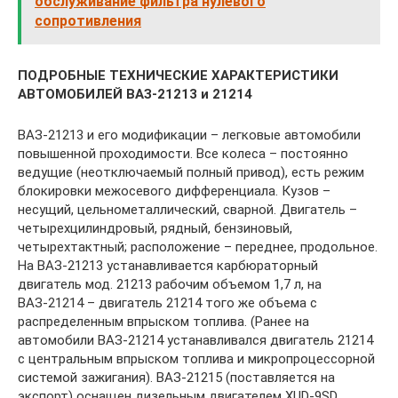
обслуживание фильтра нулевого
сопротивления
ПОДРОБНЫЕ ТЕХНИЧЕСКИЕ ХАРАКТЕРИСТИКИ
АВТОМОБИЛЕЙ ВАЗ-21213 и 21214
ВАЗ-21213 и его модификации – легковые автомобили
повышенной проходимости. Все колеса – постоянно
ведущие (неотключаемый полный привод), есть режим
блокировки межосевого дифференциала. Кузов –
несущий, цельнометаллический, сварной. Двигатель –
четырехцилиндровый, рядный, бензиновый,
четырехтактный; расположение – переднее, продольное.
На ВАЗ-21213 устанавливается карбюраторный
двигатель мод. 21213 рабочим объемом 1,7 л, на
ВАЗ-21214 – двигатель 21214 того же объема с
распределенным впрыском топлива. (Ранее на
автомобили ВАЗ-21214 устанавливался двигатель 21214
с центральным впрыском топлива и микропроцессорной
системой зажигания). ВАЗ-21215 (поставляется на
экспорт) оснащен дизельным двигателем XUD-9SD