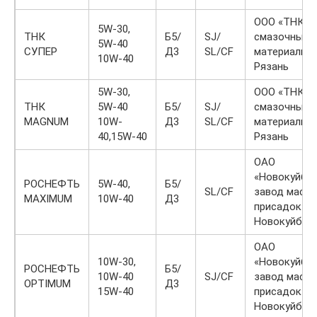
ООО «ТНК
5W-30,
ТНК
Б5/
SJ/
смазочные
5W-40
СУПЕР
Д3
SL/CF
материалы», 
10W-40
Рязань
5W-30,
ООО «ТНК
ТНК
5W-40
Б5/
SJ/
смазочные
MAGNUM
10W-
Д3
SL/CF
материалы», 
40,15W-40
Рязань
ОАО
«Новокуйбы
РОСНЕФТЬ
5W-40,
Б5/
SL/CF
завод масел
MAXIMUM
10W-40
Д3
присадок», г
Новокуйбыш
ОАО
10W-30,
«Новокуйбы
РОСНЕФТЬ
Б5/
10W-40
SJ/CF
завод масел
OPTIMUM
Д3
15W-40
присадок», г
Новокуйбыш