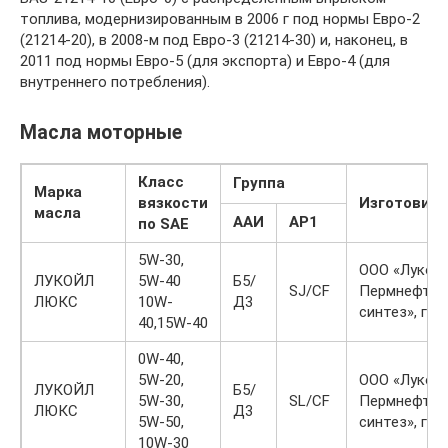
топлива, модернизированным в 2006 г под нормы Евро-2
(21214-20), в 2008-м под Евро-3 (21214-30) и, наконец, в
2011 под нормы Евро-5 (для экспорта) и Евро-4 (для
внутреннего потребления).
Масла моторные
Класс
Группа
Марка
вязкости
Изготовит
масла
ААИ
АР1
по SAE
5W-30,
ООО «Лукойл
ЛУКОЙЛ
5W-40
Б5/
SJ/CF
Пермнефтео
ЛЮКС
10W-
Д3
синтез», г. 
40,15W-40
0W-40,
5W-20,
ООО «Лукойл
ЛУКОЙЛ
Б5/
5W-30,
SL/CF
Пермнефтео
ЛЮКС
Д3
5W-50,
синтез», г. 
10W-30