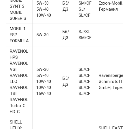
MOBIL
5W-50
Б5/
SM/CF
Exxon-Mobil,
SYNT S
5W-40
Д3
SJ/
Германия
MOBIL
10W-40
SL/CF
SUPER S
MOBIL 1
Б6/
SJ/SL
ESP
5W-30
Д3
SM/CF
FORMULA
RAVENOL
HPS
RAVENOL
VSI
5W-30
SL/CF
RAVENOL
5W-40
SL/CF
Ravensberger
Б5/
LLO
10W-40
SL/CF
Schmirstoffvert
Д3
RAVENOL
10W-40
SL/CF
GmbH, Герман
TSI
15W-40
SJ/CF
RAVENOL
Turbo-C
HD-C
SHELL
HELIX:
SHELL EAST