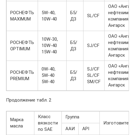
ОАО «Ангарс
РОСНЕФТЬ
5W-40,
Б5/
нефтехимич
SL/CF
MAXIMUM
10W-40
Д3
компания», г
Ангарск
ОАО «Ангарс
10W-30,
РОСНЕФТЬ
Б5/
нефтехимич
10W-40
SJ/CF
OPTIMUM
Д3
компания», г
15W-40
Ангарск
ОАО «Ангарс
0W-40,
SJ/CF
РОСНЕФТЬ
Б5/
нефтехимич
5W-40
SL/CF
PREMIUM
Д3
компания», г
5W-40
SM/CF
Ангарск
Продолжение табл. 2
Класс
Группа
Марка
вязкости
Изготовитель
масла
ААИ
АPI
по SAE