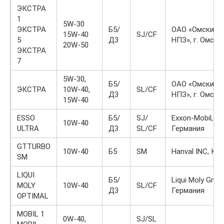
ЭКСТРА
1
5W-30
ЭКСТРА
Б5/
ОАО «Омский
15W-40
SJ/CF
5
Д3
НПЗ», г. Омск
20W-50
ЭКСТРА
7
5W-30,
Б5/
ОАО «Омский
ЭКСТРА
10W-40,
SL/CF
Д3
НПЗ», г. Омск
15W-40
ESSO
Б5/
SJ/
Exxon-Mobil,
10W-40
ULTRA
Д3
SL/CF
Германия
GTTURBO
10W-40
Б5
SM
Hanval INC, Ко
SM
LIQUI
Б5/
Liqui Moly Gmb
MOLY
10W-40
SL/CF
Д3
Германия
OPTIMAL
MOBIL 1
0W-40,
SJ/SL