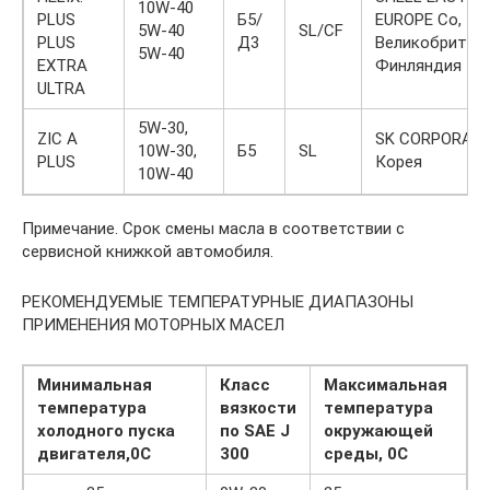
10W-40
PLUS
Б5/
EUROPE Co,
5W-40
SL/CF
PLUS
Д3
Великобритани
5W-40
EXTRA
Финляндия
ULTRA
5W-30,
ZIC A
SK CORPORATI
10W-30,
Б5
SL
PLUS
Корея
10W-40
Примечание. Срок смены масла в соответствии с
сервисной книжкой автомобиля.
РЕКОМЕНДУЕМЫЕ ТЕМПЕРАТУРНЫЕ ДИАПАЗОНЫ
ПРИМЕНЕНИЯ МОТОРНЫХ МАСЕЛ
Минимальная
Класс
Максимальная
температура
вязкости
температура
холодного пуска
по SAE J
окружающей
двигателя,0С
300
среды, 0С