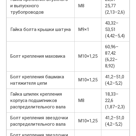
и выпускного
М8
25,77
трубопроводов
(2,13–2,6)
43,32–
Гайка болта крышки шатуна
М9×1
53,51
(4,42–5,4)
60,96–
87,42
Болт крепления маховика
М10×1,25
(6,22–
8,92)
Болт крепления башмака
41,2–51,0
М10×1,25
натяжителя цепи
(4,2–5,2)
Гайка шпилек крепления
18,33–
корпуса подшипников
М8
22,6
распределительного вала
(1,87–2,3)
Болт крепления звездочки
41,2–51,0
М10×1,25
распределительного вала
(4,2–5,2)
Болт крепления звездочки