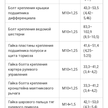
Болт крепления крышки
43,3–53,5
подшипника
М10×1,25
(4,42–
дифференциала
5,46)
83,3–
Болт крепления ведомой
М10×1,25
102,9
шестерни
(8,5–10,5)
Гайка пластины крепления
41,6–51,4
подшипника полуоси и
М10×1,25
(4,25–
щита тормоза
5.25)
Гайка болта крепления
33,3–41,2
картера рулевого
М10×1,25
(3,4–4,2)
управления
Гайка болта крепления
33,3–41,2
кронштейна маятникового
М10×1,25
(3,4–4,2)
рычага
Гайка шарового пальца тяг
42,1–53,0
М14×1,5
рулевого привода
(4,3–5,4)