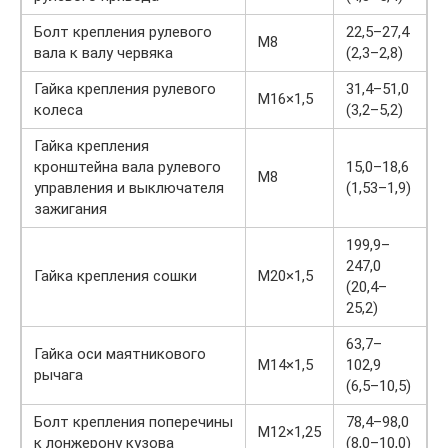
Болт крепления рулевого
22,5–27,4
М8
вала к валу червяка
(2,3–2,8)
Гайка крепления рулевого
31,4–51,0
М16×1,5
колеса
(3,2–5,2)
Гайка крепления
кронштейна вала рулевого
15,0–18,6
М8
управления и выключателя
(1,53–1,9)
зажигания
199,9–
247,0
Гайка крепления сошки
М20×1,5
(20,4–
25,2)
63,7–
Гайка оси маятникового
М14×1,5
102,9
рычага
(6,5–10,5)
Болт крепления поперечины
78,4–98,0
М12×1,25
к лонжерону кузова
(8,0–10,0)