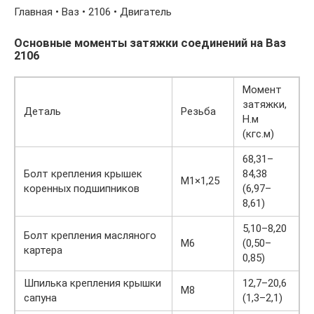
Главная • Ваз • 2106 • Двигатель
Основные моменты затяжки соединений на Ваз
2106
Момент
затяжки,
Деталь
Резьба
Н.м
(кгс.м)
68,31–
Болт крепления крышек
84,38
М1×1,25
коренных подшипников
(6,97–
8,61)
5,10–8,20
Болт крепления масляного
М6
(0,50–
картера
0,85)
Шпилька крепления крышки
12,7–20,6
М8
сапуна
(1,3–2,1)