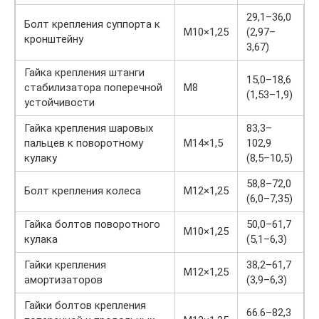
29,1–36,0
Болт крепления суппорта к
М10×1,25
(2,97–
кронштейну
3,67)
Гайка крепления штанги
15,0–18,6
стабилизатора поперечной
М8
(1,53–1,9)
устойчивости
Гайка крепления шаровых
83,3–
пальцев к поворотному
М14×1,5
102,9
кулаку
(8,5–10,5)
58,8–72,0
Болт крепления колеса
М12×1,25
(6,0–7,35)
Гайка болтов поворотного
50,0–61,7
М10×1,25
кулака
(5,1–6,3)
Гайки крепления
38,2–61,7
М12×1,25
амортизаторов
(3,9–6,3)
Гайки болтов крепления
66.6–82,3