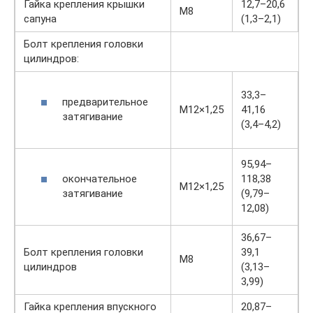
Гайка крепления крышки
12,7–20,6
М8
сапуна
(1,3–2,1)
Болт крепления головки
цилиндров:
33,3–
предварительное
М12×1,25
41,16
затягивание
(3,4–4,2)
95,94–
окончательное
118,38
М12×1,25
затягивание
(9,79–
12,08)
36,67–
Болт крепления головки
39,1
M8
цилиндров
(3,13–
3,99)
Гайка крепления впускного
20,87–