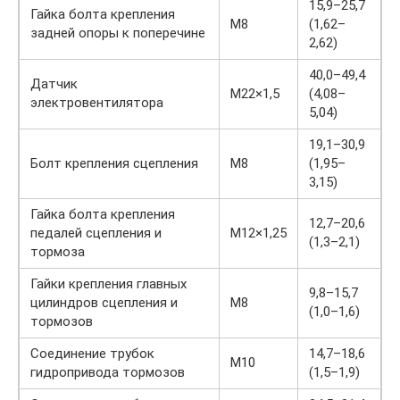
15,9–25,7
Гайка болта крепления
М8
(1,62–
задней опоры к поперечине
2,62)
40,0–49,4
Датчик
М22×1,5
(4,08–
электровентилятора
5,04)
19,1–30,9
Болт крепления сцепления
М8
(1,95–
3,15)
Гайка болта крепления
12,7–20,6
педалей сцепления и
М12×1,25
(1,3–2,1)
тормоза
Гайки крепления главных
9,8–15,7
цилиндров сцепления и
М8
(1,0–1,6)
тормозов
Соединение трубок
14,7–18,6
М10
гидропривода тормозов
(1,5–1,9)