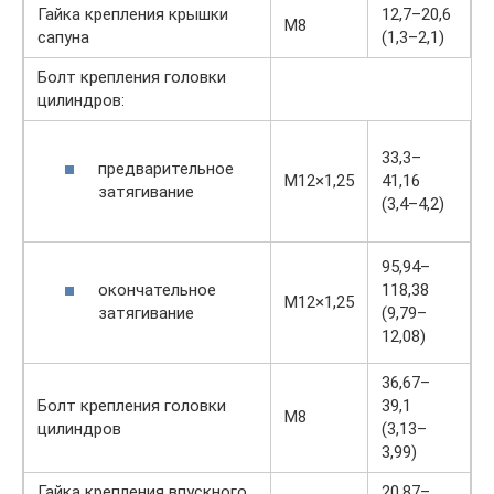
Гайка крепления крышки
12,7–20,6
М8
сапуна
(1,3–2,1)
Болт крепления головки
цилиндров:
33,3–
предварительное
М12×1,25
41,16
затягивание
(3,4–4,2)
95,94–
окончательное
118,38
М12×1,25
затягивание
(9,79–
12,08)
36,67–
Болт крепления головки
39,1
M8
цилиндров
(3,13–
3,99)
Гайка крепления впускного
20,87–