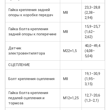
23,3–28,8
Гайка крепления задней
М8
(2,38–
опоры к коробке передач
2,94)
15,9–25,7
Гайка болта крепления
М8
(1,62–
задней опоры к поперечине
2,62)
40,0–49,4
Датчик
М22×1,5
(4,08–
электровентилятора
5,04)
CЦЕПЛЕНИЕ
19,1–30,9
Болт крепления сцепления
М8
(1,95–
3,15)
Гайка болта крепления
12,7–20,6
педалей сцепления и
М12×1,25
(1,3–2,1)
тормоза