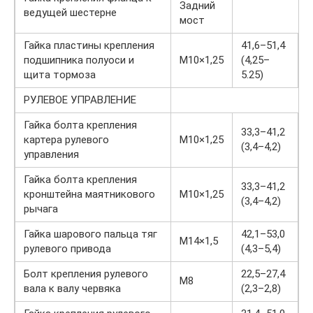
Задний
ведущей шестерне
мост
Гайка пластины крепления
41,6–51,4
подшипника полуоси и
М10×1,25
(4,25–
щита тормоза
5.25)
РУЛЕВОЕ УПРАВЛЕНИЕ
Гайка болта крепления
33,3–41,2
картера рулевого
М10×1,25
(3,4–4,2)
управления
Гайка болта крепления
33,3–41,2
кронштейна маятникового
М10×1,25
(3,4–4,2)
рычага
Гайка шарового пальца тяг
42,1–53,0
М14×1,5
рулевого привода
(4,3–5,4)
Болт крепления рулевого
22,5–27,4
М8
вала к валу червяка
(2,3–2,8)