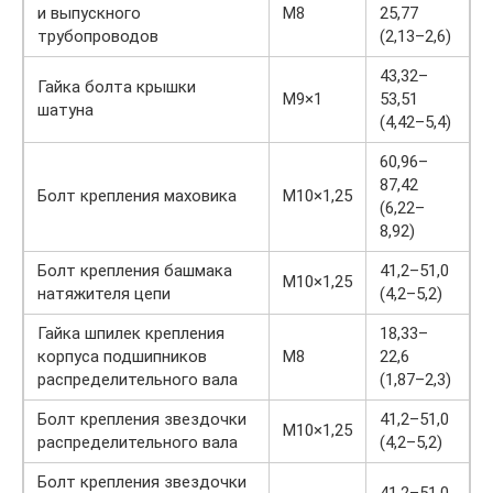
и выпускного
М8
25,77
трубопроводов
(2,13–2,6)
43,32–
Гайка болта крышки
М9×1
53,51
шатуна
(4,42–5,4)
60,96–
87,42
Болт крепления маховика
М10×1,25
(6,22–
8,92)
Болт крепления башмака
41,2–51,0
М10×1,25
натяжителя цепи
(4,2–5,2)
Гайка шпилек крепления
18,33–
корпуса подшипников
М8
22,6
распределительного вала
(1,87–2,3)
Болт крепления звездочки
41,2–51,0
М10×1,25
распределительного вала
(4,2–5,2)
Болт крепления звездочки