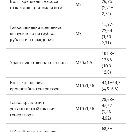
Болт крепления насоса
26,75
М8
охлаждающей жидкости
(2,21–
2,73)
15,97–
Гайка шпильки крепления
22,64
выпускного патрубка
М8
(1,63–
рубашки охлаждения
2,31)
101,3–
125,6
Храповик коленчатого вала
М20×1,5
(10,3–
12,8)
Болт крепления
44,1–64,7
M10x1,25
кронштейна генератора
(4,5–6,6)
28,63–
Гайка крепления
45,27
установочной планки
M10x1,25
(2,86–
генератора
4,62)
58,3–
Гайка болта крепления