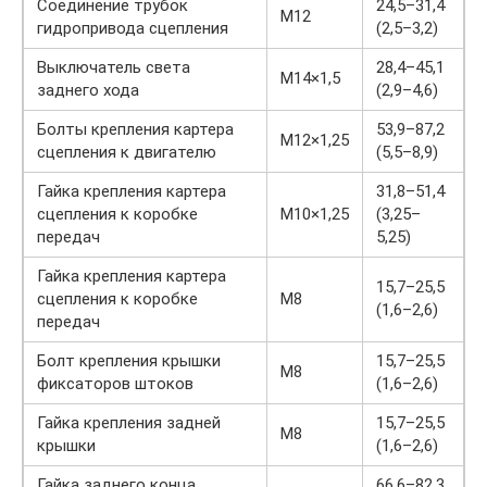
Соединение трубок
24,5–31,4
М12
гидропривода сцепления
(2,5–3,2)
Выключатель света
28,4–45,1
М14×1,5
заднего хода
(2,9–4,6)
Болты крепления картера
53,9–87,2
М12×1,25
сцепления к двигателю
(5,5–8,9)
Гайка крепления картера
31,8–51,4
сцепления к коробке
М10×1,25
(3,25–
передач
5,25)
Гайка крепления картера
15,7–25,5
сцепления к коробке
М8
(1,6–2,6)
передач
Болт крепления крышки
15,7–25,5
М8
фиксаторов штоков
(1,6–2,6)
Гайка крепления задней
15,7–25,5
М8
крышки
(1,6–2,6)
Гайка заднего конца
66,6–82,3