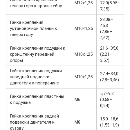
M12x1,25
72,0(5,95–
генератора к кронштейну
7,35)
28,08–
Гайка крепления
45,3
установочной планки к
М10×1,25
(2,86–
генератору
4,62)
Гайка крепления подушки к
21,6–35,0
кронштейну передней
M10x1,25
(2,21–
опоры
3,57)
Гайка крепления подушки
27,4–34,0
передней подвески
M10x1,25
(2,8–3,46)
двигателя к поперечине
5,7–9,2
Гайка крепления пластины
M6
(0,58–
к подушке
0,94)
Гайка крепления задней
15,0–18,6
подвески двигателя к
М8
(1,53–1,9)
кузову