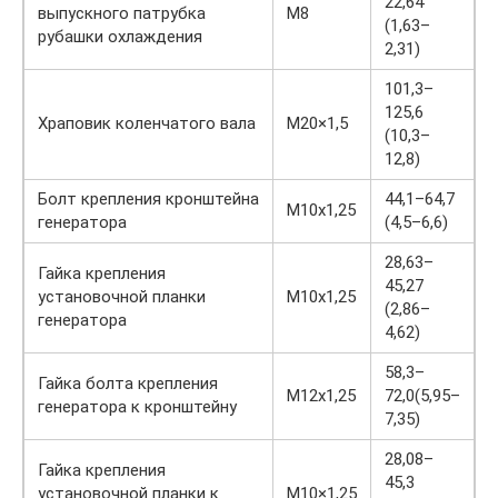
22,64
выпускного патрубка
М8
(1,63–
рубашки охлаждения
2,31)
101,3–
125,6
Храповик коленчатого вала
М20×1,5
(10,3–
12,8)
Болт крепления кронштейна
44,1–64,7
M10x1,25
генератора
(4,5–6,6)
28,63–
Гайка крепления
45,27
установочной планки
M10x1,25
(2,86–
генератора
4,62)
58,3–
Гайка болта крепления
M12x1,25
72,0(5,95–
генератора к кронштейну
7,35)
28,08–
Гайка крепления
45,3
установочной планки к
М10×1,25