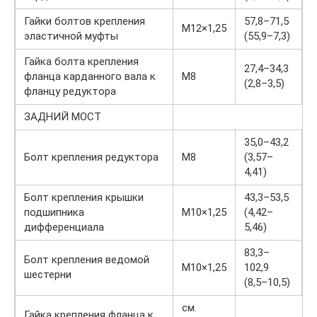
Гайки болтов крепления
57,8–71,5
М12×1,25
эластичной муфты
(55,9–7,3)
Гайка болта крепления
27,4–34,3
фланца карданного вала к
М8
(2,8–3,5)
фланцу редуктора
ЗАДНИЙ МОСТ
35,0–43,2
Болт крепления редуктора
М8
(3,57–
4,41)
Болт крепления крышки
43,3–53,5
подшипника
М10×1,25
(4,42–
дифференциала
5,46)
83,3–
Болт крепления ведомой
М10×1,25
102,9
шестерни
(8,5–10,5)
см.
Гайка крепления фланца к