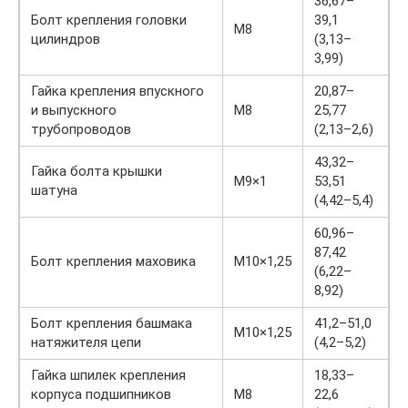
36,67–
Болт крепления головки
39,1
M8
цилиндров
(3,13–
3,99)
Гайка крепления впускного
20,87–
и выпускного
М8
25,77
трубопроводов
(2,13–2,6)
43,32–
Гайка болта крышки
М9×1
53,51
шатуна
(4,42–5,4)
60,96–
87,42
Болт крепления маховика
М10×1,25
(6,22–
8,92)
Болт крепления башмака
41,2–51,0
М10×1,25
натяжителя цепи
(4,2–5,2)
Гайка шпилек крепления
18,33–
корпуса подшипников
М8
22,6