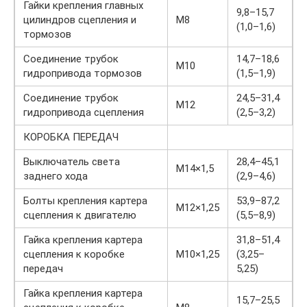
Гайки крепления главных
9,8–15,7
цилиндров сцепления и
М8
(1,0–1,6)
тормозов
Соединение трубок
14,7–18,6
М10
гидропривода тормозов
(1,5–1,9)
Соединение трубок
24,5–31,4
М12
гидропривода сцепления
(2,5–3,2)
КОРОБКА ПЕРЕДАЧ
Выключатель света
28,4–45,1
М14×1,5
заднего хода
(2,9–4,6)
Болты крепления картера
53,9–87,2
М12×1,25
сцепления к двигателю
(5,5–8,9)
Гайка крепления картера
31,8–51,4
сцепления к коробке
М10×1,25
(3,25–
передач
5,25)
Гайка крепления картера
15,7–25,5