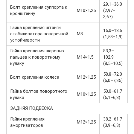
29,1–36,0
Болт крепления суппорта к
М10×1,25
(2,97–
кронштейну
3,67)
Гайка крепления штанги
15,0–18,6
стабилизатора поперечной
М8
(1,53–1,9)
устойчивости
Гайка крепления шаровых
83,3–
пальцев к поворотному
М14×1,5
102,9
кулаку
(8,5–10,5)
58,8–72,0
Болт крепления колеса
М12×1,25
(6,0–7,35)
Гайка болтов поворотного
50,0–61,7
М10×1,25
кулака
(5,1–6,3)
ЗАДНЯЯ ПОДВЕСКА
Гайки крепления
38,2–61,7
М12×1,25
амортизаторов
(3,9–6,3)