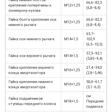
Гайка нижних болтов
66,6–82,3
крепления поперечины к
М12×1,25
(6,8–8,4)
лонжерону кузова
Гайка болта крепления оси
66,6–82,3
М12×1,25
нижнего рычага
(6,8–8,4)
63,7–
Гайка оси нижнего рычага
М14×1,5
102,9
(6,5–10,5)
57,3–92,1
Гайка оси верхнего рычага
М14×1,5
(5,85–9,4)
Гайка крепления верхнего
27,4–34,0
М10×1,25
конца амортизатора
(2,8–3,46)
Гайка крепления нижнего
50,0–61,7
М10×1,25
конца амортизатора
(5,1–6,3)
см.
Гайка подшипников
М18×1,5
Передняя
ступицы переднего колеса
подвеска