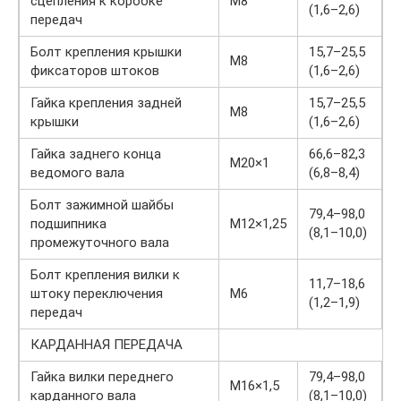
сцепления к коробке
М8
(1,6–2,6)
передач
Болт крепления крышки
15,7–25,5
М8
фиксаторов штоков
(1,6–2,6)
Гайка крепления задней
15,7–25,5
М8
крышки
(1,6–2,6)
Гайка заднего конца
66,6–82,3
М20×1
ведомого вала
(6,8–8,4)
Болт зажимной шайбы
79,4–98,0
подшипника
М12×1,25
(8,1–10,0)
промежуточного вала
Болт крепления вилки к
11,7–18,6
штоку переключения
М6
(1,2–1,9)
передач
КАРДАННАЯ ПЕРЕДАЧА
Гайка вилки переднего
79,4–98,0
М16×1,5
карданного вала
(8,1–10,0)