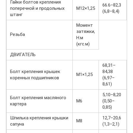
Гайки болтов крепления
66.6–82,3
поперечной и продольных
М12×1,25
(6,8–8,4)
штанг
Момент
затяжки,
Резьба
Н.м
(кгс.м)
ДВИГАТЕЛЬ
68,31–
Болт крепления крышек
84,38
М1×1,25
коренных подшипников
(6,97–
8,61)
5,10–8,20
Болт крепления масляного
М6
(0,50–
картера
0,85)
Шпилька крепления крышки
12,7–20,6
М8
сапуна
(1,3–2,1)