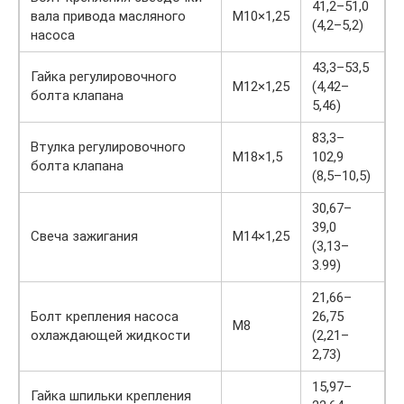
41,2–51,0
вала привода масляного
М10×1,25
(4,2–5,2)
насоса
43,3–53,5
Гайка регулировочного
М12×1,25
(4,42–
болта клапана
5,46)
83,3–
Втулка регулировочного
М18×1,5
102,9
болта клапана
(8,5–10,5)
30,67–
39,0
Свеча зажигания
М14×1,25
(3,13–
3.99)
21,66–
Болт крепления насоса
26,75
М8
охлаждающей жидкости
(2,21–
2,73)
15,97–
Гайка шпильки крепления