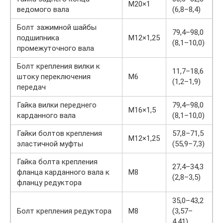
М20×1
ведомого вала
(6,8–8,4)
Болт зажимной шайбы
79,4–98,0
подшипника
М12×1,25
(8,1–10,0)
промежуточного вала
Болт крепления вилки к
11,7–18,6
штоку переключения
М6
(1,2–1,9)
передач
Гайка вилки переднего
79,4–98,0
М16×1,5
карданного вала
(8,1–10,0)
Гайки болтов крепления
57,8–71,5
М12×1,25
эластичной муфты
(55,9–7,3)
Гайка болта крепления
27,4–34,3
фланца карданного вала к
М8
(2,8–3,5)
фланцу редуктора
35,0–43,2
Болт крепления редуктора
М8
(3,57–
4,41)