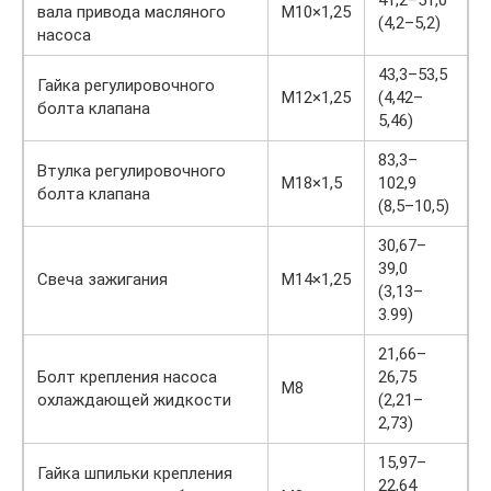
41,2–51,0
вала привода масляного
М10×1,25
(4,2–5,2)
насоса
43,3–53,5
Гайка регулировочного
М12×1,25
(4,42–
болта клапана
5,46)
83,3–
Втулка регулировочного
М18×1,5
102,9
болта клапана
(8,5–10,5)
30,67–
39,0
Свеча зажигания
М14×1,25
(3,13–
3.99)
21,66–
Болт крепления насоса
26,75
М8
охлаждающей жидкости
(2,21–
2,73)
15,97–
Гайка шпильки крепления
22,64