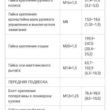
Гайка крепления рулевого
31,4–51,0
М16×1,5
колеса
(3,2–5,2)
Гайка крепления
кронштейна вала рулевого
15,0–18,6
М8
управления и выключателя
(1,53–1,9)
зажигания
199,9–
247,0
Гайка крепления сошки
М20×1,5
(20,4–
25,2)
63,7–
Гайка оси маятникового
М14×1,5
102,9
рычага
(6,5–10,5)
ПЕРЕДНЯЯ ПОДВЕСКА
Болт крепления
78,4–98,0
поперечины к лонжерону
М12×1,25
(8,0–10,0)
кузова