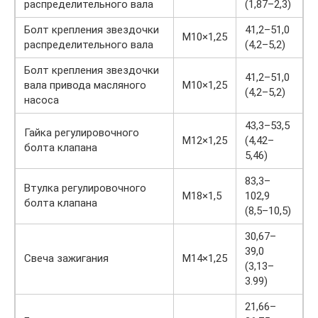
распределительного вала
(1,87–2,3)
Болт крепления звездочки
41,2–51,0
М10×1,25
распределительного вала
(4,2–5,2)
Болт крепления звездочки
41,2–51,0
вала привода масляного
М10×1,25
(4,2–5,2)
насоса
43,3–53,5
Гайка регулировочного
М12×1,25
(4,42–
болта клапана
5,46)
83,3–
Втулка регулировочного
М18×1,5
102,9
болта клапана
(8,5–10,5)
30,67–
39,0
Свеча зажигания
М14×1,25
(3,13–
3.99)
21,66–