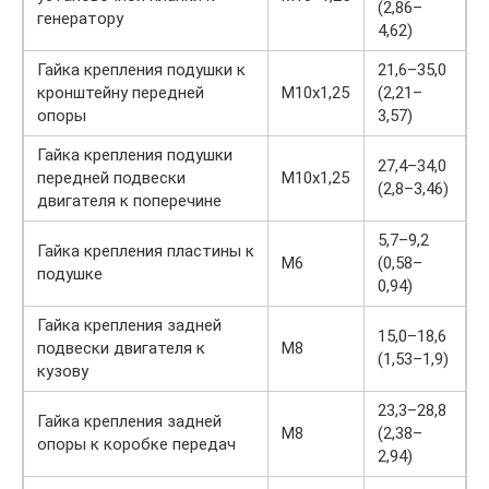
(2,86–
генератору
4,62)
Гайка крепления подушки к
21,6–35,0
кронштейну передней
M10x1,25
(2,21–
опоры
3,57)
Гайка крепления подушки
27,4–34,0
передней подвески
M10x1,25
(2,8–3,46)
двигателя к поперечине
5,7–9,2
Гайка крепления пластины к
M6
(0,58–
подушке
0,94)
Гайка крепления задней
15,0–18,6
подвески двигателя к
М8
(1,53–1,9)
кузову
23,3–28,8
Гайка крепления задней
М8
(2,38–
опоры к коробке передач
2,94)