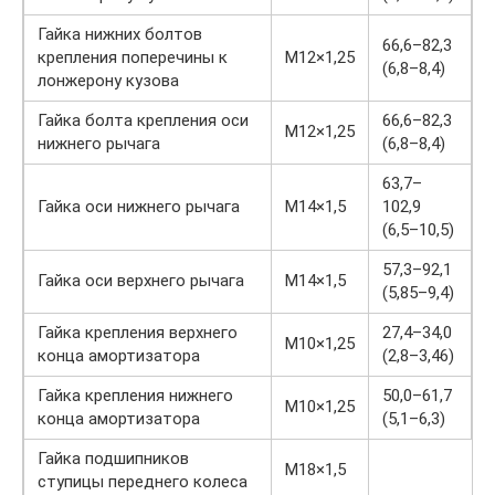
Гайка нижних болтов
66,6–82,3
крепления поперечины к
М12×1,25
(6,8–8,4)
лонжерону кузова
Гайка болта крепления оси
66,6–82,3
М12×1,25
нижнего рычага
(6,8–8,4)
63,7–
Гайка оси нижнего рычага
М14×1,5
102,9
(6,5–10,5)
57,3–92,1
Гайка оси верхнего рычага
М14×1,5
(5,85–9,4)
Гайка крепления верхнего
27,4–34,0
М10×1,25
конца амортизатора
(2,8–3,46)
Гайка крепления нижнего
50,0–61,7
М10×1,25
конца амортизатора
(5,1–6,3)
Гайка подшипников
М18×1,5
ступицы переднего колеса