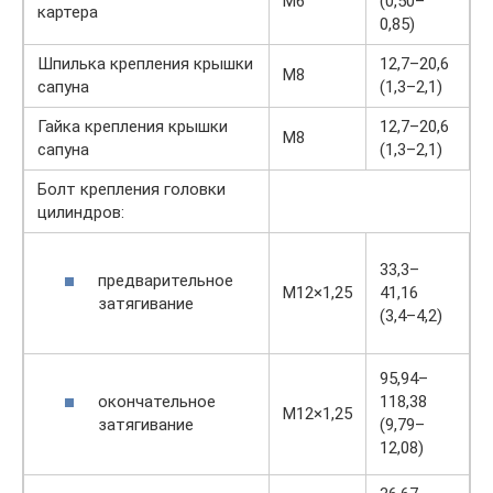
М6
(0,50–
картера
0,85)
Шпилька крепления крышки
12,7–20,6
М8
сапуна
(1,3–2,1)
Гайка крепления крышки
12,7–20,6
М8
сапуна
(1,3–2,1)
Болт крепления головки
цилиндров:
33,3–
предварительное
М12×1,25
41,16
затягивание
(3,4–4,2)
95,94–
окончательное
118,38
М12×1,25
затягивание
(9,79–
12,08)