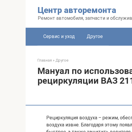
Перейти
Центр авторемонта
к
контенту
Ремонт автомобиля, запчасти и обслужи
Сервис и уход
Другое
Главная
»
Другое
Мануал по использов
рециркуляции ВАЗ 21
Рециркуляция воздуха – режим, обес
воздуха извне. Благодаря этому появ
быстрее, а также защитить водителя