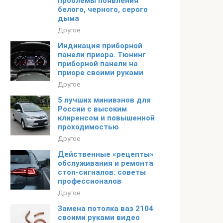
проблемы появления
белого, черного, серого
дыма
Другое
Индикация приборной
панели приора. Тюнинг
приборной панели на
приоре своими руками
Другое
5 лучших минивэнов для
России с высоким
клиренсом и повышенной
проходимостью
Другое
Действенные «рецепты»
обслуживания и ремонта
стоп-сигналов: советы
профессионалов
Другое
Замена потолка ваз 2104
своими руками видео