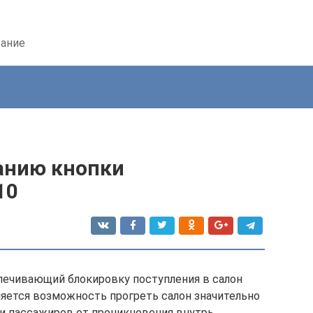
вание
анию кнопки
10
печивающий блокировку поступления в салон
ляется возможность прогреть салон значительно
 и пассажиров от проникновения внутрь