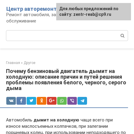
Перейти
Центр авторемонта
Для любых предложений по
к
Ремонт автомобиля, запчасти и
сайту: zentr-reab@cp9.ru
контенту
обслуживание
Поиск:
Главная
»
Другое
Почему бензиновый двигатель дымит на
холодную: описание причин и путей решения
проблемы появления белого, черного, серого
дыма
Автомобиль
дымит на холодную
чаще всего при
износе маслосъемных колпачков, при залегании
поршневых колец, при использовании неподходящего по