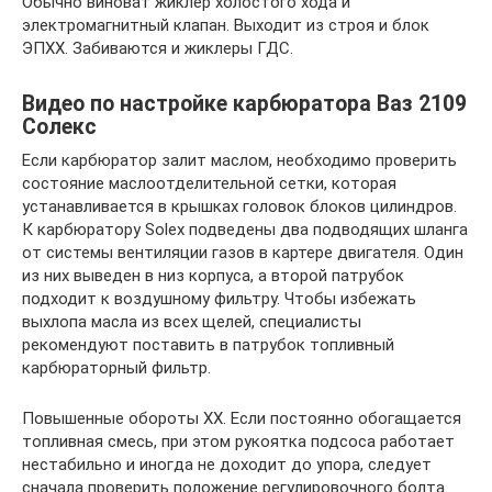
Обычно виноват жиклер холостого хода и
электромагнитный клапан. Выходит из строя и блок
ЭПХХ. Забиваются и жиклеры ГДС.
Видео по настройке карбюратора Ваз 2109
Солекс
Если карбюратор залит маслом, необходимо проверить
состояние маслоотделительной сетки, которая
устанавливается в крышках головок блоков цилиндров.
К карбюратору Solex подведены два подводящих шланга
от системы вентиляции газов в картере двигателя. Один
из них выведен в низ корпуса, а второй патрубок
подходит к воздушному фильтру. Чтобы избежать
выхлопа масла из всех щелей, специалисты
рекомендуют поставить в патрубок топливный
карбюраторный фильтр.
Повышенные обороты ХХ. Если постоянно обогащается
топливная смесь, при этом рукоятка подсоса работает
нестабильно и иногда не доходит до упора, следует
сначала проверить положение регулировочного болта.