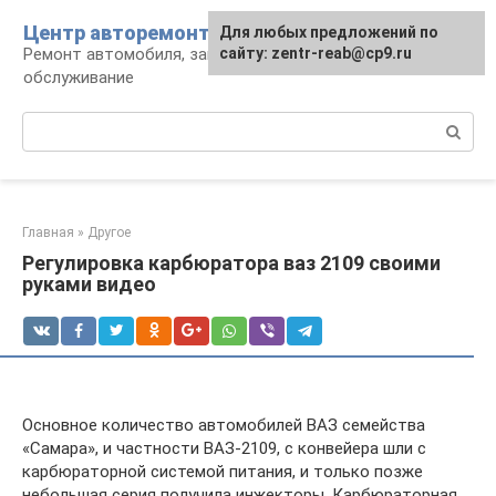
Перейти
Центр авторемонта
Для любых предложений по
к
Ремонт автомобиля, запчасти и
сайту: zentr-reab@cp9.ru
контенту
обслуживание
Поиск:
Главная
»
Другое
Регулировка карбюратора ваз 2109 своими
руками видео
Основное количество автомобилей ВАЗ семейства
«Самара», и частности ВАЗ-2109, с конвейера шли с
карбюраторной системой питания, и только позже
небольшая серия получила инжекторы. Карбюраторная