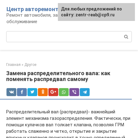
Перейти
Центр авторемонта
Для любых предложений по
к
Ремонт автомобиля, запчасти и
сайту: zentr-reab@cp9.ru
контенту
обслуживание
Поиск:
Главная
»
Другое
Замена распределительного вала: как
поменять распредвал самому
Распределительный вал (распредвал)- важнейший
элемент механизма газораспределения. Фактически, при
помощи кулачков вал толкает клапана, позволяя ГРМ
работать слаженно и четко, открытие и закрытие
впускных клапанов происходит в точно определенный