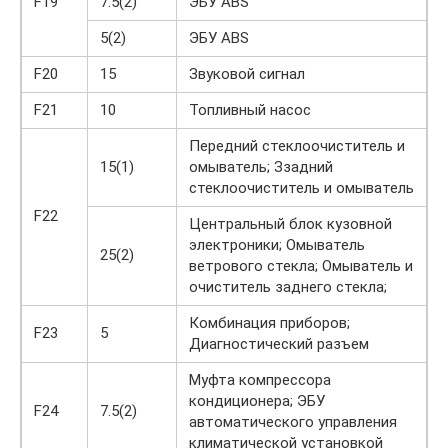
F19
7.5(2)
ЭБУ ABS
5(2)
ЭБУ ABS
F20
15
Звуковой сигнал
F21
10
Топливный насос
Передний стеклоочиститель и
15(1)
омыватель; Ззадний
стеклоочиститель и омыватель
F22
Центральный блок кузовной
электроники; Омыватель
25(2)
ветрового стекла; Омыватель и
очиститель заднего стекла;
Комбинация приборов;
F23
5
Диагностический разъем
Муфта компрессора
кондиционера; ЭБУ
F24
7.5(2)
автоматического управления
климатической установкой