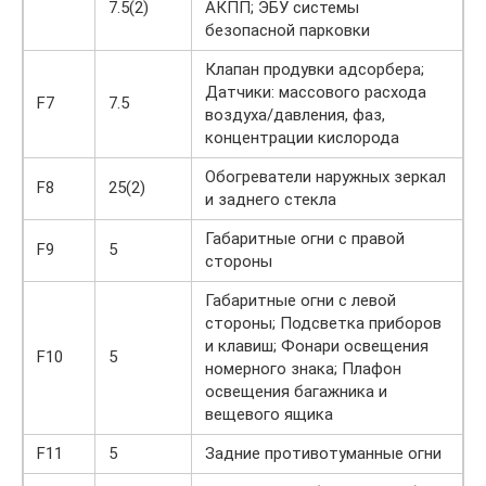
7.5(2)
АКПП; ЭБУ системы
безопасной парковки
Клапан продувки адсорбера;
Датчики: массового расхода
F7
7.5
воздуха/давления, фаз,
концентрации кислорода
Обогреватели наружных зеркал
F8
25(2)
и заднего стекла
Габаритные огни с правой
F9
5
стороны
Габаритные огни с левой
стороны; Подсветка приборов
и клавиш; Фонари освещения
F10
5
номерного знака; Плафон
освещения багажника и
вещевого ящика
F11
5
Задние противотуманные огни