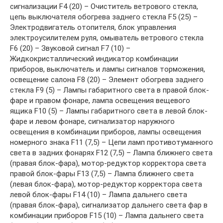
сигнализации F4 (20) – Очиститель ветрового стекла,
цепь выключателя обогрева заднего стекла F5 (25) –
Электродвигатель отопителя, блок управления
электроусилителем руля, омыватель ветрового стекла
F6 (20) – Звуковой сигнал F7 (10) –
Жидкокристаллический индикатор комбинации
приборов, выключа­тель и лампы сигналов торможения,
освещение салона F8 (20) – Элемент обогрева заднего
стекла F9 (5) – Лампы габаритного света в правой блок-
фаре и правом фонаре, лампа освещения вещевого
ящика F10 (5) – Лампы габаритного света в левой блок-
фаре и левом фонаре, сигнали­затор наружного
освещения в комбинации приборов, лампы освеще­ния
номерного знака F11 (7,5) – Цепи ламп противотуманного
света в задних фонарях F12 (7,5) – Лампа ближнего света
(правая блок-фара), мотор-редуктор корректора света
правой блок-фары F13 (7,5) – Лампа ближнего света
(левая блок-фара), мотор-редуктор корректора света
левой блок-фары F14 (10) – Лампа дальнего света
(правая блок-фара), сигнализатор дальнего света фар в
комбинации приборов F15 (10) – Лампа дальнего света