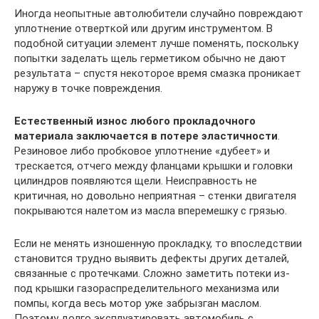
Иногда неопытные автолюбители случайно повреждают
уплотнение отверткой или другим инструментом. В
подобной ситуации элемент лучше поменять, поскольку
попытки заделать щель герметиком обычно не дают
результата – спустя некоторое время смазка проникает
наружу в точке повреждения.
Естественный износ любого прокладочного
материала заключается в потере эластичности
.
Резиновое либо пробковое уплотнение «дубеет» и
трескается, отчего между фланцами крышки и головки
цилиндров появляются щели. Неисправность не
критичная, но довольно неприятная – стенки двигателя
покрываются налетом из масла вперемешку с грязью.
Если не менять изношенную прокладку, то впоследствии
становится трудно выявить дефекты других деталей,
связанные с протечками. Сложно заметить потеки из-
под крышки газораспределительного механизма или
помпы, когда весь мотор уже забрызган маслом.
Поэтому долго эксплуатировать автомобиль с