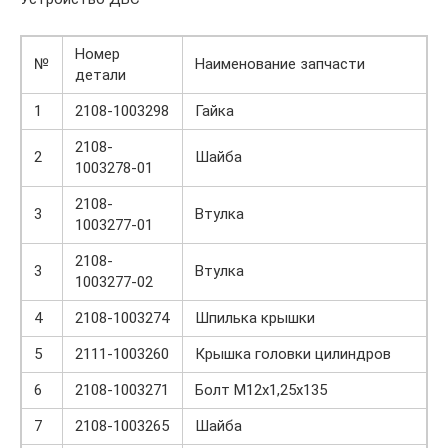
Номер
№
Наименование запчасти
детали
1
2108-1003298
Гайка
2108-
2
Шайба
1003278-01
2108-
3
Втулка
1003277-01
2108-
3
Втулка
1003277-02
4
2108-1003274
Шпилька крышки
5
2111-1003260
Крышка головки цилиндров
6
2108-1003271
Болт М12х1,25х135
7
2108-1003265
Шайба