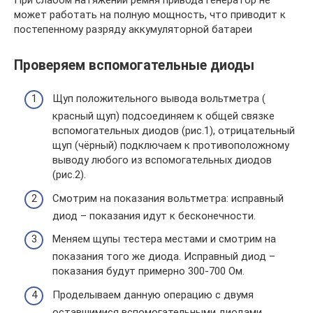
При слабом натяжении ремня привода генератор не
может работать на полную мощность, что приводит к
постепенному разряду аккумуляторной батареи
Проверяем вспомогательные диоды
Щуп положительного вывода вольтметра (
красный щуп) подсоединяем к общей связке
вспомогательных диодов (рис.1), отрицательный
щуп (чёрный) подключаем к противоположному
выводу любого из вспомогательных диодов
(рис.2).
Смотрим на показания вольтметра: исправный
диод – показания идут к бесконечности.
Меняем щупы тестера местами и смотрим на
показания того же диода. Исправный диод –
показания будут примерно 300-700 Ом.
Проделываем данную операцию с двумя
оставшимися вспомогательными диодами.