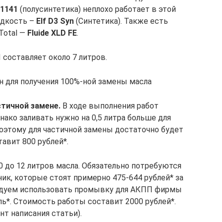
71141
(полусинтетика) неплохо работает в этой
идкость –
Elf D3 Syn
(Синтетика). Также есть
Total —
Fluide XLD FE
.
 составляет около 7 литров.
н для получения 100%-ной замены масла
стичной замене.
В ходе выполнения работ
нако заливать нужно на 0,5 литра больше для
Поэтому для частичной замены достаточно будет
тавит 800 рублей*.
0 до 12 литров масла. Обязательно потребуются
ик, которые стоят примерно 475-644 рублей* за
ндуем использовать промывку для АКПП фирмы
убль*. Стоимость работы составит 2000 рублей*.
т написания статьи).