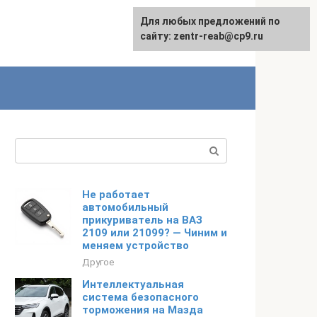
Для любых предложений по
сайту: zentr-reab@cp9.ru
Поиск:
Не работает
автомобильный
прикуриватель на ВАЗ
2109 или 21099? — Чиним и
меняем устройство
Другое
Интеллектуальная
система безопасного
торможения на Мазда