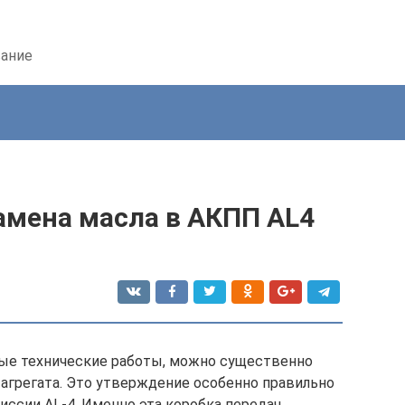
вание
амена масла в АКПП AL4
мые технические работы, можно существенно
 агрегата. Это утверждение особенно правильно
ссии AL-4. Именно эта коробка передач