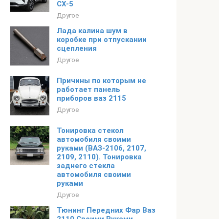
СХ-5
Другое
Лада калина шум в
коробке при отпускании
сцепления
Другое
Причины по которым не
работает панель
приборов ваз 2115
Другое
Тонировка стекол
автомобиля своими
руками (ВАЗ-2106, 2107,
2109, 2110). Тонировка
заднего стекла
автомобиля своими
руками
Другое
Тюнинг Передних Фар Ваз