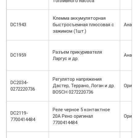
топливного насоса
Клемма аккумуляторная
DC1943
быстросъемная плюсовая с
Анало
зажимом (1шт.)
Разъем прикуривателя
DC1959
Анало
Ларгус и др.
Регулятор напряжения
DC2034-
Дастер, Террано, Логан и др.
Ориги
0272220736
BOSCH 0272220736
Реле черное 5 контактное
DC2119-
20А Рено оригинал
Ориги
7700414484
7700414484