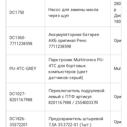
2800 /
Насос для замены масла
р.
DC1750
через щуп
Диско
1800 р
Аккумуляторная батарея
DC1360-
АКБ оригинал Рено
Ориги
7711238598
7711238598
Парктроник Multitronics PU-
4TC для бортовых
PU-4TC-GREY
Multit
компьютеров (цвет
датчиков-серый)
Переключатель подрулевой
DC1027-
левый с ПТФ артикул
Ориги
8201167988
8201167988 / 255400337R
DC1826-
Предохранитель штыревой
Ориги
35372201
7,5А 35.3722-01 (1шт.)