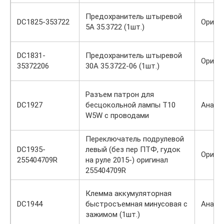
Предохранитель штыревой
DC1825-353722
Ориги
5А 35.3722 (1шт.)
DC1831-
Предохранитель штыревой
Ориги
35372206
30А 35.3722-06 (1шт.)
Разъем патрон для
DC1927
бесцокольной лампы Т10
Анало
W5W с проводами
Переключатель подрулевой
DC1935-
левый (без пер ПТФ, гудок
Ориги
255404709R
на руле 2015-) оригинал
255404709R
Клемма аккумуляторная
DC1944
быстросъемная минусовая с
Анало
зажимом (1шт.)