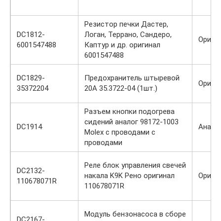
Резистор печки Дастер,
DC1812-
Логан, Террано, Сандеро,
Ориги
6001547488
Каптур и др. оригинал
6001547488
DC1829-
Предохранитель штыревой
Ориги
35372204
20А 35.3722-04 (1шт.)
Разъем кнопки подогрева
сидений аналог 98172-1003
DC1914
Анало
Molex с проводами с
проводами
Реле блок управления свечей
DC2132-
накала K9K Рено оригинал
Ориги
110678071R
110678071R
Модуль бензонасоса в сборе
DC2167-