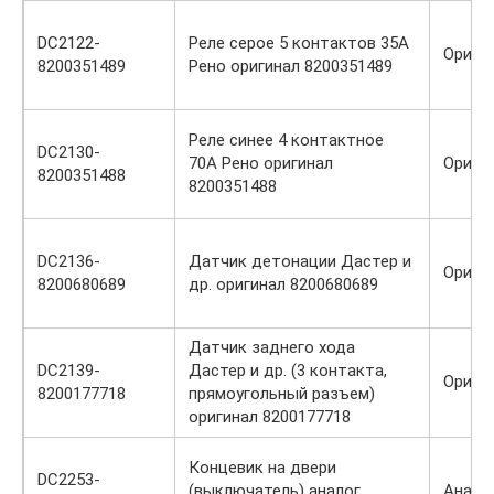
DC2122-
Реле серое 5 контактов 35А
Ориги
8200351489
Рено оригинал 8200351489
Реле синее 4 контактное
DC2130-
70А Рено оригинал
Ориги
8200351488
8200351488
DC2136-
Датчик детонации Дастер и
Ориги
8200680689
др. оригинал 8200680689
Датчик заднего хода
DC2139-
Дастер и др. (3 контакта,
Ориги
8200177718
прямоугольный разъем)
оригинал 8200177718
Концевик на двери
DC2253-
(выключатель) аналог
Анало