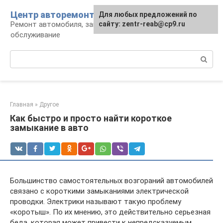
Перейти
Центр авторемонта
Для любых предложений по
к
Ремонт автомобиля, запчасти и
сайту: zentr-reab@cp9.ru
контенту
обслуживание
Поиск:
Главная
»
Другое
Как быстро и просто найти короткое
замыкание в авто
Большинство самостоятельных возгораний автомобилей
связано с короткими замыканиями электрической
проводки. Электрики называют такую проблему
«коротыш». По их мнению, это действительно серьезная
беда, которая может привести к непредсказуемым