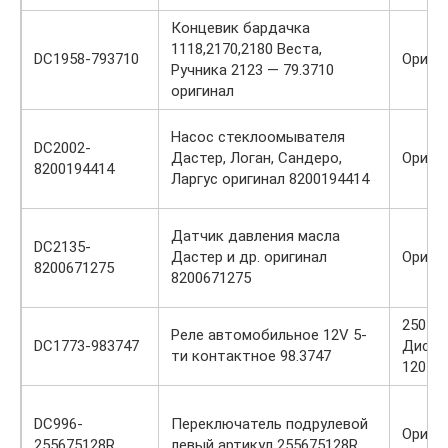
Концевик бардачка
1118,2170,2180 Веста,
DC1958-793710
Ориги
Ручника 2123 — 79.3710
оригинал
Насос стеклоомывателя
DC2002-
Дастер, Логан, Сандеро,
Ориги
8200194414
Ларгус оригинал 8200194414
Датчик давления масла
DC2135-
Дастер и др. оригинал
Ориги
8200671275
8200671275
250 / 1
Реле автомобильное 12V 5-
DC1773-983747
Диско
ти контактное 98.3747
120 р.
DC996-
Переключатель подрулевой
Ориги
255675128R
левый артикул 255675128R