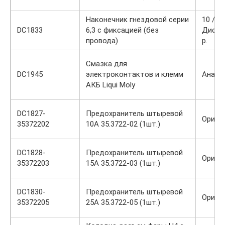
Наконечник гнездовой серии
10 / 7 
DC1833
6,3 с фиксацией (без
Диско
провода)
р.
Смазка для
DC1945
электроконтактов и клемм
Анало
АКБ Liqui Moly
DC1827-
Предохранитель штыревой
Ориги
35372202
10А 35.3722-02 (1шт.)
DC1828-
Предохранитель штыревой
Ориги
35372203
15А 35.3722-03 (1шт.)
DC1830-
Предохранитель штыревой
Ориги
35372205
25А 35.3722-05 (1шт.)