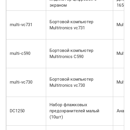
экраном
1650 р
Бортовой компьютер
multi-vc731
Multit
Multitronics vc731
Бортовой компьютер
multi-c590
Multit
Multitronics C590
Бортовой компьютер
multi-vc730
Multit
Multitronics vc730
Набор флажковых
DC1250
предохранителей малый
Анало
(10шт)