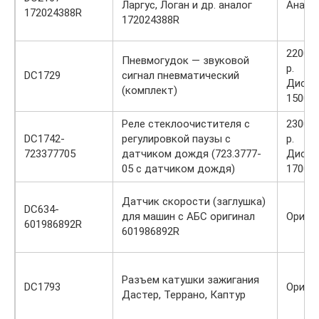
Ларгус, Логан и др. аналог
Анало
172024388R
172024388R
2200 /
Пневмогудок — звуковой
р.
DC1729
сигнал пневматический
Диско
(комплект)
1500 р
Реле стеклоочистителя с
2300 /
DC1742-
регулировкой паузы с
р.
723377705
датчиком дождя (723.3777-
Диско
05 с датчиком дождя)
1700 р
Датчик скорости (заглушка)
DC634-
для машин с АБС оригинал
Ориги
601986892R
601986892R
Разъем катушки зажигания
DC1793
Ориги
Дастер, Террано, Каптур