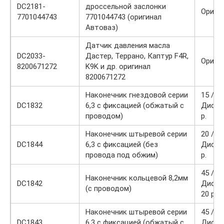
DC2181-
дроссельной заслонки
Ориги
7701044743
7701044743 (оригинал
Автоваз)
Датчик давления масла
DC2033-
Дастер, Террано, Каптур F4R,
Ориги
8200671272
K9K и др. оригинал
8200671272
Наконечник гнездовой серии
15 / 10
DC1832
6,3 с фиксацией (обжатый с
Диско
проводом)
р.
Наконечник штыревой серии
20 / 10
DC1844
6,3 с фиксацией (без
Диско
провода под обжим)
р.
45 / 30
Наконечник кольцевой 8,2мм
DC1842
Диско
(с проводом)
20 р.
Наконечник штыревой серии
45 / 30
DC1843
6,3 с фиксацией (обжатый с
Диско