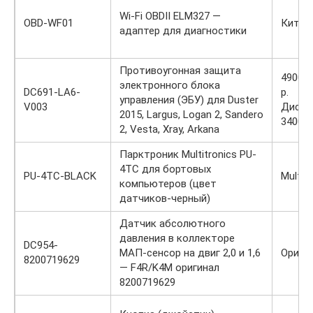
Wi-Fi OBDII ELM327 —
OBD-WF01
Китай
адаптер для диагностики
Противоугонная защита
4900 /
электронного блока
DC691-LA6-
р.
управления (ЭБУ) для Duster
V003
Диско
2015, Largus, Logan 2, Sandero
3400 р
2, Vesta, Xray, Arkana
Парктроник Multitronics PU-
4TC для бортовых
PU-4TC-BLACK
Multit
компьютеров (цвет
датчиков-черный)
Датчик абсолютного
давления в коллекторе
DC954-
МАП-сенсор на двиг 2,0 и 1,6
Ориги
8200719629
— F4R/K4M оригинал
8200719629