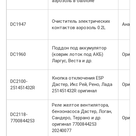
аэрозоль в баллоне
Очиститель электрических
DC1947
Анало
контактов аэрозоль 0.2L
Поддон под аккумулятор
DC1960
(коврик лоток под АКБ)
Ориги
Ларгус, Веста и др.
Кнопка отключения ESP
DC2100-
Дастер, Икс Рей, Рено, Лада
Ориги
251451432R
251451432R оригинал
Реле желтое вентилятора,
бензонасоса Дастер, Логан,
DC2118-
Сандеро, Террано и др.
Ориги
7700844253
оригинал 7700844253
20240077