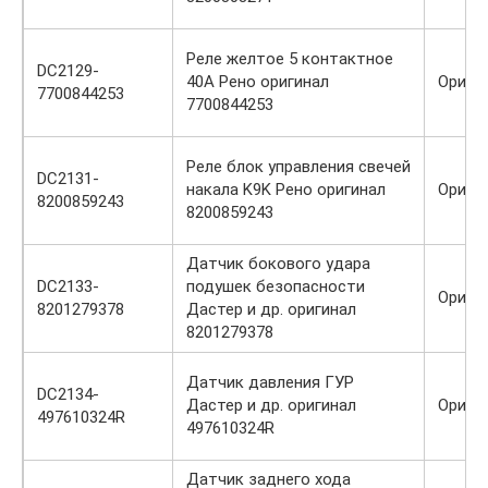
Реле желтое 5 контактное
DC2129-
40А Рено оригинал
Ориги
7700844253
7700844253
Реле блок управления свечей
DC2131-
накала K9K Рено оригинал
Ориги
8200859243
8200859243
Датчик бокового удара
DC2133-
подушек безопасности
Ориги
8201279378
Дастер и др. оригинал
8201279378
Датчик давления ГУР
DC2134-
Дастер и др. оригинал
Ориги
497610324R
497610324R
Датчик заднего хода