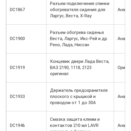
Разъем подключения спинки
DC1867
обогревателя сидения для
Анало
Ларгус, Веста, X-Ray
Разъем обогрева сиденья
DC1900
Веста, Ларгус, Икс-Рей и др.
Анало
Рено, Лада, Ниссан
Концевик двери Лада Веста,
DC1919
ВАЗ 2190, 1118, 2123
Ориги
оригинал
Держатель предохранителя
DC1933
плоского с крышкой и
Анало
проводом от 1 до 30А
Смазка защита клемм и
DC1946
контактов 210 мл LAVR
Анало