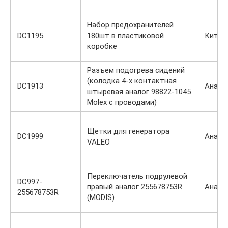
Набор предохранителей
DC1195
180шт в пластиковой
Китай
коробке
Разъем подогрева сидений
(колодка 4-х контактная
DC1913
Анало
штыревая аналог 98822-1045
Molex с проводами)
Щетки для генератора
DC1999
Анало
VALEO
Переключатель подрулевой
DC997-
правый аналог 255678753R
Анало
255678753R
(MODIS)