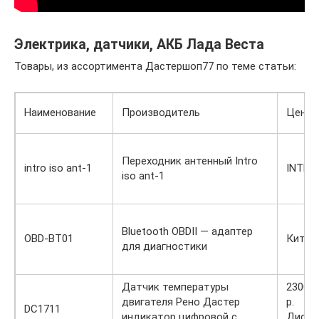
Электрика, датчики, АКБ Лада Веста
Товары, из ассортимента Дастершоп77 по теме статьи:
Наименование
Производитель
Цена
Переходник антенный Intro
intro iso ant-1
INTRO
iso ant-1
Bluetooth OBDII — адаптер
OBD-BT01
Китай
для диагностики
Датчик температуры
2300 /
двигателя Рено Дастер
р.
DC1711
индикатор цифровой с
Диско