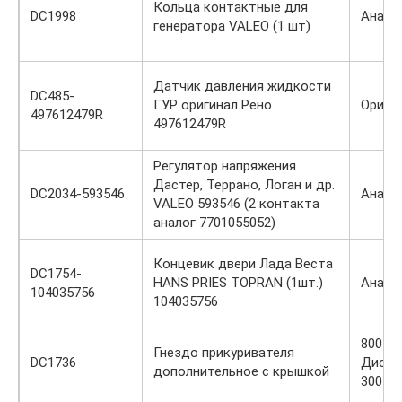
Кольца контактные для
DC1998
Анало
генератора VALEO (1 шт)
Датчик давления жидкости
DC485-
ГУР оригинал Рено
Ориги
497612479R
497612479R
Регулятор напряжения
Дастер, Террано, Логан и др.
DC2034-593546
Анало
VALEO 593546 (2 контакта
аналог 7701055052)
Концевик двери Лада Веста
DC1754-
HANS PRIES TOPRAN (1шт.)
Анало
104035756
104035756
800 / 5
Гнездо прикуривателя
DC1736
Диско
дополнительное с крышкой
300 р.