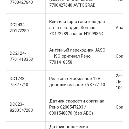
7700427640
7700427640 AVTOGRAD
Вентилятор отопителя для
DC2434-
авто с кондиц. Sontian
Анало
ZD172289
ZD172289 аналог N109986D
Антенный переходник JASO
DC2124-
— ISO оригинал Рено
Ориги
7701418358
7701418358
250 / 1
DC1743-
Реле автомобильное 12V
Диско
75377710
дополнительное 75.3777-10
100 р.
Датчик скорости оригинал
DC623-
Рено 8200547283 /
Ориги
8200547283
6001548870 (без АБС)
Датчик положения