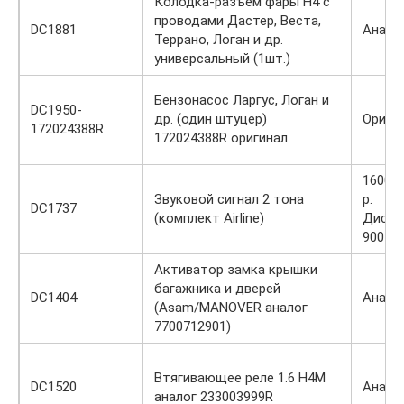
Колодка-разъем фары Н4 с
проводами Дастер, Веста,
DC1881
Анало
Террано, Логан и др.
универсальный (1шт.)
Бензонасос Ларгус, Логан и
DC1950-
др. (один штуцер)
Ориги
172024388R
172024388R оригинал
1600 /
Звуковой сигнал 2 тона
р.
DC1737
(комплект Airline)
Диско
900 р.
Активатор замка крышки
багажника и дверей
DC1404
Анало
(Asam/MANOVER аналог
7700712901)
Втягивающее реле 1.6 H4M
DC1520
Анало
аналог 233003999R