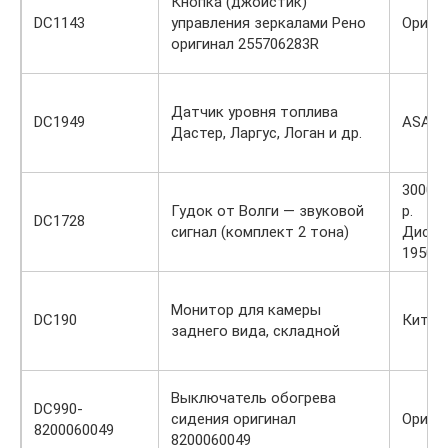
Кнопка (джойстик)
DC1143
управления зеркалами Рено
Ориги
оригинал 255706283R
Датчик уровня топлива
DC1949
ASAM
Дастер, Ларгус, Логан и др.
3000 /
Гудок от Волги — звуковой
р.
DC1728
сигнал (комплект 2 тона)
Диско
1950 р
Монитор для камеры
DC190
Китай
заднего вида, складной
Выключатель обогрева
DC990-
сидения оригинал
Ориги
8200060049
8200060049