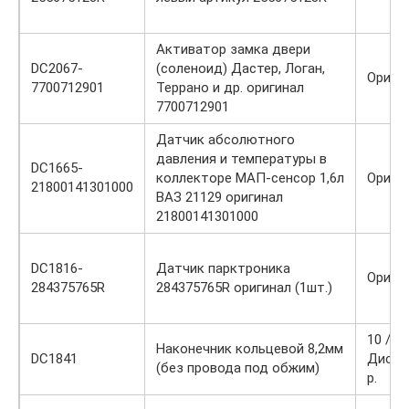
Активатор замка двери
DC2067-
(соленоид) Дастер, Логан,
Ориги
7700712901
Террано и др. оригинал
7700712901
Датчик абсолютного
давления и температуры в
DC1665-
коллекторе МАП-сенсор 1,6л
Ориги
21800141301000
ВАЗ 21129 оригинал
21800141301000
DC1816-
Датчик парктроника
Ориги
284375765R
284375765R оригинал (1шт.)
10 / 7 
Наконечник кольцевой 8,2мм
DC1841
Диско
(без провода под обжим)
р.