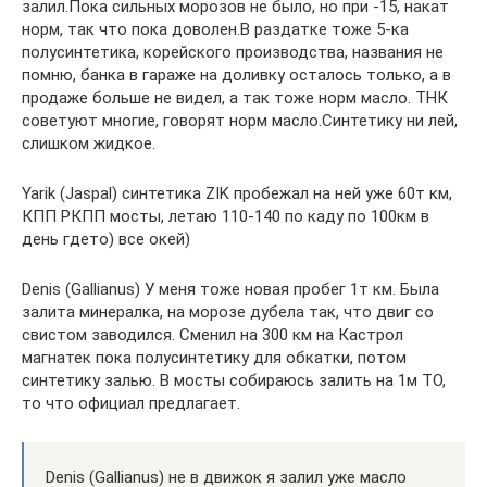
залил.Пока сильных морозов не было, но при -15, накат
норм, так что пока доволен.В раздатке тоже 5-ка
полусинтетика, корейского производства, названия не
помню, банка в гараже на доливку осталось только, а в
продаже больше не видел, а так тоже норм масло. ТНК
советуют многие, говорят норм масло.Синтетику ни лей,
слишком жидкое.
Yarik (Jaspal) синтетика ZIK пробежал на ней уже 60т км,
КПП РКПП мосты, летаю 110-140 по каду по 100км в
день гдето) все окей)
Denis (Gallianus) У меня тоже новая пробег 1т км. Была
залита минералка, на морозе дубела так, что двиг со
свистом заводился. Сменил на 300 км на Кастрол
магнатек пока полусинтетику для обкатки, потом
синтетику залью. В мосты собираюсь залить на 1м ТО,
то что официал предлагает.
Denis (Gallianus) не в движок я залил уже масло