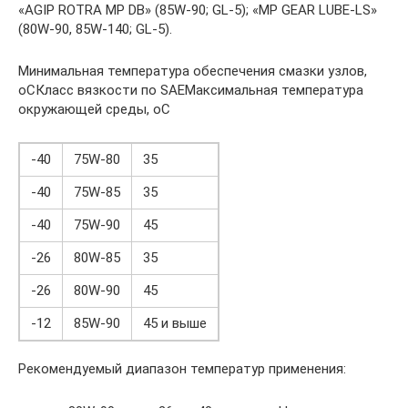
«AGIP ROTRA MP DB» (85W-90; GL-5); «MP GEAR LUBE-LS»
(80W-90, 85W-140; GL-5).
Минимальная температура обеспечения смазки узлов,
оCКласс вязкости по SAEМаксимальная температура
окружающей среды, оC
-40
75W-80
35
-40
75W-85
35
-40
75W-90
45
-26
80W-85
35
-26
80W-90
45
-12
85W-90
45 и выше
Рекомендуемый диапазон температур применения: