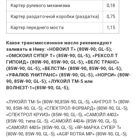
Картер рулевого механизма
0,18
Картер раздаточной коробки (раздатка)
0,75
Картер переднего моста
1,15
Какое трансмиссионное масло рекомендуют
заливать в Ниву: «НОВОИЛ Т» (80W-90; GL-5);
«ОМСКОИЛ СУПЕР Т» (85W-90; GL-5); «РЕКСОЛ Т
ГИПОИД» (80W-90, 85W-90; GL-5); «ВЕЛС ТРАНС»
(85W-90; GL-5); «ВЕЛСТМ» (80W-90, 85W-90; GL-5);
«УФАЛЮБ УНИТРАНС» (85W-90; GL-5); «НОРСИ» (80W-
90, 85W-90; GL-5); «ЛУКОЙЛ ТМ-5 или
ВОЛНЕЗТ-1»(85W-90; GL-5);
«ЛУКОЙЛ ТМ-5» (80W-90,85W-90; GL-5); «АНГРОЛ Т» (80W-
90, 85W-90; GL-5); «СПЕКТРОЛ ФОРВАРД» (80W-90; GL-5);
«СПЕКТРОЛ КРУИЗ» (85W-90; GL-5); «САМОЙЛ 4402»
(85W-90; типа GL-5); «САМОЙЛ 4404» (85W-90; GL-5);
«САМОЙЛ 4405» (85W-90; GL-5); «ЯР-МАРКА СУПЕР Т»
(80W-90, 85W-90; GL-5); «AGIP ROTRA MP» (80W-90; GL-5);