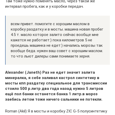
Там тоже нужно поменять масло, через такой же
интервал пробега, как и у коробки передач.
всем привет. помогите с хорошим маслом в
коробку раздатку и в мосты. машина новая пробег
4.5 т. масло которое залито сейчас вообще мне
кажется не работает:) пока километров 5 не
проедешь машинка не едет:) начались морозы так
вообще беда. нужен ваш совет с хорошим маслом.
то что льют дилеры сами понимаете херня.
Alexander (Janeth) Раз не едет значит залита
минералка, я себе заливал кастрол синтетику в
мосты кпп раздатку специальное для трансмиссии
стоило 500 р.литр два года назад нужно 5 литров
ещё пол банки останется банка 1 литр.в мороз
заебись летом тоже ничего сальники не потекли.
Roman (Akil) Я в мосты и коробку ZIC G-5 полусинтетику