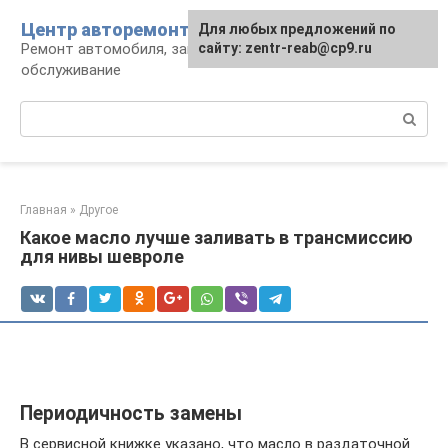
Перейти
Центр авторемонта
Для любых предложений по
к
Ремонт автомобиля, запчасти и
сайту: zentr-reab@cp9.ru
контенту
обслуживание
Поиск:
Главная
»
Другое
Какое масло лучше заливать в трансмиссию
для нивы шевроле
Периодичность замены
В сервисной книжке указано, что масло в раздаточной