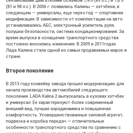
бензиновыми двигателями объемом 1,4 л (89 л.с.) и 1,6 л
(81 и 98 л.с.). В 2006 г. появились Калины — хэтчбеки, в
следующем — универсалы, еще через год — спортивная
модификация. В зависимости от комплектации на авто
устанавливались АБС, электронный усилитель руля,
полушки безопасности, система кондиционирования. За
время выпуска в оснащение транспортного средства
постоянно вносились изменения. В 2009 и 2011годах
Лада Калина стала одной из самых продаваемых марок в
стране.
Второе поколение
В 2013 году конвейер завода прошел модернизацию для
начала производства автомобилей следующего
поколения. LADA Kalina 2 выпускалась в кузовах хэтчбек
и универсал. Ее характеризуют более современный
внешний вид, лучшая аэродинамика и повышенная
комфортность. Усовершенствованные силовой агрегат,
подвеска и коробка передач — отличительные
особенности транспортного средства по сравнению с