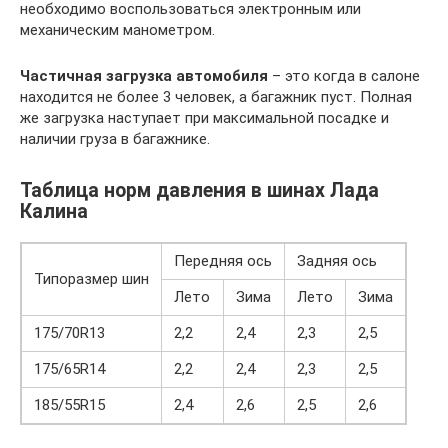
необходимо воспользоваться электронным или
механическим манометром.
Частичная загрузка автомобиля
– это когда в салоне
находится не более 3 человек, а багажник пуст. Полная
же загрузка наступает при максимальной посадке и
наличии груза в багажнике.
Таблица норм давления в шинах Лада
Калина
Передняя ось
Задняя ось
Типоразмер шин
Лето
Зима
Лето
Зима
175/70R13
2,2
2,4
2,3
2,5
175/65R14
2,2
2,4
2,3
2,5
185/55R15
2,4
2,6
2,5
2,6