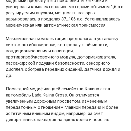
моделями предыдущего поколения. И хэтчбеки и
универсалы комплектовались моторами объемом 1,6 л с
регулируемым впуском, мощность которых
варьировалась в пределах 87…106 л.с. Устанавливалась
механическая или автоматическая трансмиссия.
Максимальная комплектация предполагала установку
систем антиблокировки, контроля устойчивости,
кондиционирования и навигации,
противопробуксовочного модуля, дотормаживателя,
пассажирской подушки безопасности, сенсорного
дисплея, обогрева передних сидений, датчика дождя и
др.
Последней модификацией семейства Калина стал
автомобиль Lada Kalina Cross. Он отличается
увеличенным дорожным просветом, измененным
передаточным отношением главной передачи и более
эстетичным внешним видом, например, за счет
декоративных накладок на арках колес и порогах.