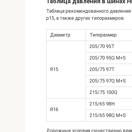
Таблица давления в шинах 
Таблица рекомендованного давления
р15, а также других типоразмеров:
Диаметр
Типоразмер
205/70 95Т
205/70 95Q M+S
R15
205/75 97Т
205/75 97Q M+S
215/75 100Q
215/65 98Н
R16
215/65 98Q M+S
Дорожные условия существенно влия