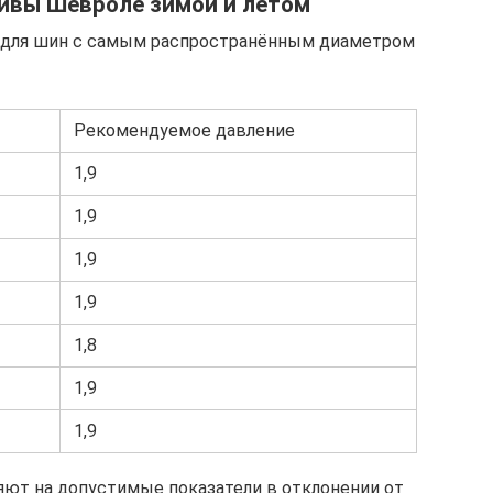
Нивы Шевроле зимой и летом
 для шин с самым распространённым диаметром
Рекомендуемое давление
1,9
1,9
1,9
1,9
1,8
1,9
1,9
ют на допустимые показатели в отклонении от