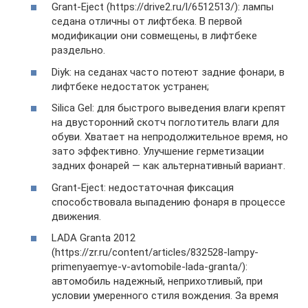
Grant-Eject (https://drive2.ru/l/6512513/): лампы
седана отличны от лифтбека. В первой
модификации они совмещены, в лифтбеке
раздельно.
Diyk: на седанах часто потеют задние фонари, в
лифтбеке недостаток устранен;
Silica Gel: для быстрого выведения влаги крепят
на двусторонний скотч поглотитель влаги для
обуви. Хватает на непродолжительное время, но
зато эффективно. Улучшение герметизации
задних фонарей — как альтернативный вариант.
Grant-Eject: недостаточная фиксация
способствовала выпадению фонаря в процессе
движения.
LADA Granta 2012
(https://zr.ru/content/articles/832528-lampy-
primenyaemye-v-avtomobile-lada-granta/):
автомобиль надежный, неприхотливый, при
условии умеренного стиля вождения. За время