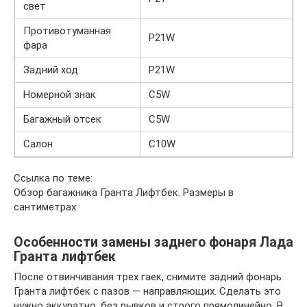
свет
Противотуманная
P21W
фара
Задний ход
P21W
Номерной знак
С5W
Багажный отсек
С5W
Салон
С10W
Ссылка по теме:
Обзор багажника Гранта Лифтбек. Размеры в
сантиметрах
Особенности замены заднего фонаря Лада
Гранта лифтбек
После отвинчивания трех гаек, снимите задний фонарь
Гранта лифтбек с пазов — направляющих. Сделать это
нужно аккуратно, без рывков и строго прямолинейно. В