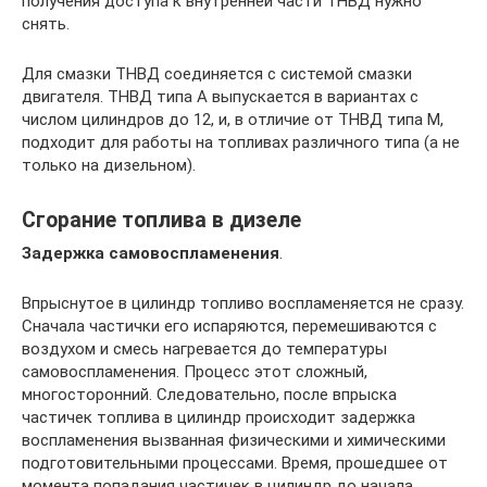
получения доступа к внутренней части ТНВД нужно
снять.
Для смазки ТНВД соединяется с системой смазки
двигателя. ТНВД типа А выпускается в вариантах с
числом цилиндров до 12, и, в отличие от ТНВД типа М,
подходит для работы на топливах различного типа (а не
только на дизельном).
Сгорание топлива в дизеле
Задержка самовоспламенения
.
Впрыснутое в цилиндр топливо воспламеняется не сразу.
Сначала частички его испаряются, перемешиваются с
воздухом и смесь нагревается до температуры
самовоспламенения. Процесс этот сложный,
многосторонний. Следовательно, после впрыска
частичек топлива в цилиндр происходит задержка
воспламенения вызванная физическими и химическими
подготовительными процессами. Время, прошедшее от
момента попадания частичек в цилиндр до начала