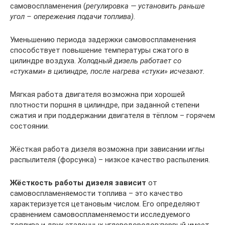
самовоспламенения (
регулировка — установить раньше
угол – опережения подачи топлива).
Уменьшению периода задержки самовоспламенения
способствует повышение температуры сжатого в
цилиндре воздуха.
Холодный дизель работает со
«стуками» в цилиндре, после нагрева «стуки» исчезают.
Мягкая работа двигателя возможна при хорошей
плотности поршня в цилиндре, при заданной степени
сжатия и при поддержании двигателя в тёплом – горячем
состоянии.
Жёсткая работа дизеля возможна при зависании иглы
распылителя (форсунка) – низкое качество распыления.
Жёсткость работы дизеля зависит
от
самовоспламеняемости топлива – это качество
характеризуется цетановым числом. Его определяют
сравнением самовоспламеняемости исследуемого
топлива и двух эталонных углеводородов:первый имеет