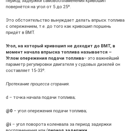
период задержки самовоспламенения кривошип
повернётся на угол от 5 до 25º.
Это обстоятельство вынуждает делать впрыск топлива
с опережением, т.е. до того как кривошип поршень
придёт в ВМТ.
Угол, на который кривошип не доходит до ВМТ, в
момент начала впрыска топлива называется –
Углом опережения подачи топлива
– это важнейший
параметр регулировки двигателя у судовых дизелей он
составляет 15-33º.
Протекание процесса сгорания.
d – точка начала подачи топлива;
@0
– угол опережения подачи топлива;
@i
– угол поворота коленвала за период задержки
воспламенения или (
период задержки