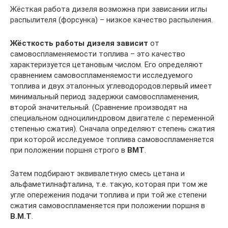
Жёсткая работа дизеля возможна при зависании иглы
распылителя (форсунка) – низкое качество распыления.
Жёсткость работы дизеля зависит
от
самовоспламеняемости топлива – это качество
характеризуется цетановым числом. Его определяют
сравнением самовоспламеняемости исследуемого
топлива и двух эталонных углеводородов:первый имеет
минимальный период задержки самовоспламенения,
второй значительный. (Сравнение производят на
специальном одноцилиндровом двигателе с переменной
степенью сжатия). Сначала определяют степень сжатия
при которой исследуемое топлива самовоспламеняется
при положении поршня строго в
ВМТ
.
Затем подбирают эквивалетную смесь цетана и
альфаметилнафталина, т.е. такую, которая при том же
угле опережения подачи топлива и при той же степени
сжатия самовоспламеняется при положении поршня в
В.М.Т
.