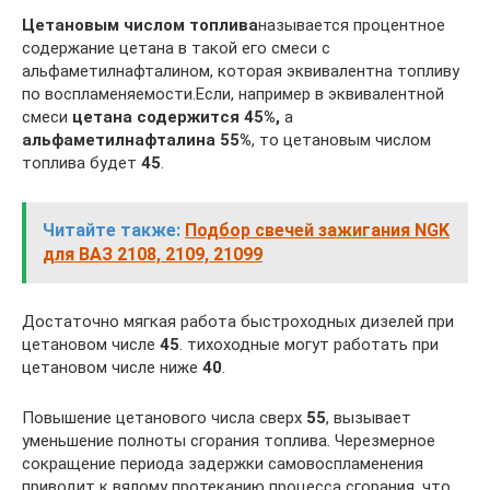
Цетановым числом топлива
называется процентное
содержание цетана в такой его смеси с
альфаметилнафталином, которая эквивалентна топливу
по воспламеняемости.Если, например в эквивалентной
смеси
цетана содержится 45%,
а
альфаметилнафталина 55%
, то цетановым числом
топлива будет
45
.
Читайте также:
Подбор свечей зажигания NGK
для ВАЗ 2108, 2109, 21099
Достаточно мягкая работа быстроходных дизелей при
цетановом числе
45
. тихоходные могут работать при
цетановом числе ниже
40
.
Повышение цетанового числа сверх
55
, вызывает
уменьшение полноты сгорания топлива. Черезмерное
сокращение периода задержки самовоспламенения
приводит к вялому протеканию процесса сгорания, что