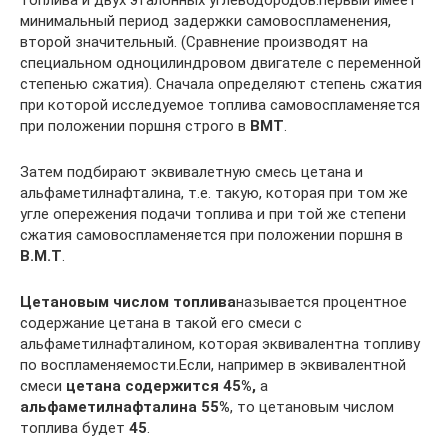
минимальный период задержки самовоспламенения,
второй значительный. (Сравнение производят на
специальном одноцилиндровом двигателе с переменной
степенью сжатия). Сначала определяют степень сжатия
при которой исследуемое топлива самовоспламеняется
при положении поршня строго в
ВМТ
.
Затем подбирают эквивалетную смесь цетана и
альфаметилнафталина, т.е. такую, которая при том же
угле опережения подачи топлива и при той же степени
сжатия самовоспламеняется при положении поршня в
В.М.Т
.
Цетановым числом топлива
называется процентное
содержание цетана в такой его смеси с
альфаметилнафталином, которая эквивалентна топливу
по воспламеняемости.Если, например в эквивалентной
смеси
цетана содержится 45%,
а
альфаметилнафталина 55%
, то цетановым числом
топлива будет
45
.