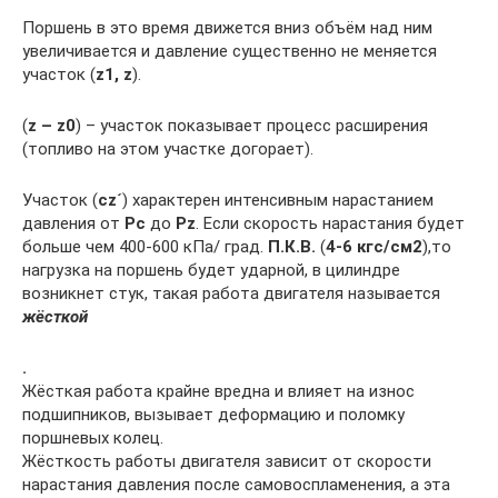
Поршень в это время движется вниз объём над ним
увеличивается и давление существенно не меняется
участок (
z1, z
).
(
z – z0
) – участок показывает процесс расширения
(топливо на этом участке догорает).
Участок (
сz´
) характерен интенсивным нарастанием
давления от
Рс
до
Рz
. Если скорость нарастания будет
больше чем 400-600 кПа/ град.
П.К.В.
(
4-6 кгс/см2
),то
нагрузка на поршень будет ударной, в цилиндре
возникнет стук, такая работа двигателя называется
жёсткой
.
Жёсткая работа крайне вредна и влияет на износ
подшипников, вызывает деформацию и поломку
поршневых колец.
Жёсткость работы двигателя зависит от скорости
нарастания давления после самовоспламенения, а эта