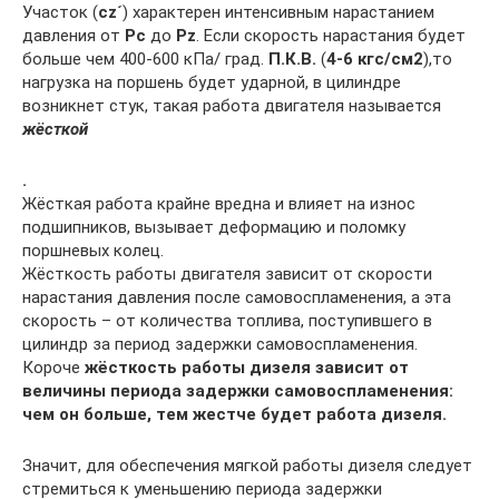
Участок (
сz´
) характерен интенсивным нарастанием
давления от
Рс
до
Рz
. Если скорость нарастания будет
больше чем 400-600 кПа/ град.
П.К.В.
(
4-6 кгс/см2
),то
нагрузка на поршень будет ударной, в цилиндре
возникнет стук, такая работа двигателя называется
жёсткой
.
Жёсткая работа крайне вредна и влияет на износ
подшипников, вызывает деформацию и поломку
поршневых колец.
Жёсткость работы двигателя зависит от скорости
нарастания давления после самовоспламенения, а эта
скорость – от количества топлива, поступившего в
цилиндр за период задержки самовоспламенения.
Короче
жёсткость работы дизеля зависит от
величины периода задержки самовоспламенения:
чем он больше, тем жестче будет работа дизеля.
Значит, для обеспечения мягкой работы дизеля следует
стремиться к уменьшению периода задержки