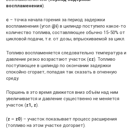
воспламенения
).
с
– точка начала горения за период задержки
воспламенения (угол
@i
) в цилиндр поступило какое-то
количество топлива, составляющее обычно 15-50% от
цикловой подачи, т.е. от дозы, впрыскиваемой за цикл.
Топливо воспламеняется следовательно температура и
давление резко возрастают участок (
сz
). Топливо
поступающее в цилиндр по окончании задержки
спокойно сгорает, попадая так сказать в огненную
среду.
Поршень в это время движется вниз объём над ним
увеличивается и давление существенно не меняется
участок (
z1, z
).
(
z – z0
) – участок показывает процесс расширения
(топливо на этом участке догорает).