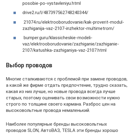
posobie-po-vystavleniyu.html
drive2.ru/l/487397562748240344/
21074.ru/elektrooborudovanie/kak-proverit-modul-
zazhiganija-vaz-2107-inzhektor-multimetrom/
bumper.guru/klassicheskie-modeli-
vaz/elektrooborudovanie/zazhiganie/zazhiganie-
2107/katushka-zazhiganiya-vaz-2107.html
Выбор проводов
Многие сталкиваются с проблемой при замене проводов,
а какой же фирме отдать предпочтение, трудно сказать,
какая из них лучше, но новые провода всегда лучше
старых, поэтому оценивать свои возможности нужно
строго по толщине своего кармана. Разброс цен на
высоковольтные провода немаленький.
Наиболее популярные бренды высоковольтных
проводов SLON, АвтоВАЗ, TESLA эти бренды хорошо