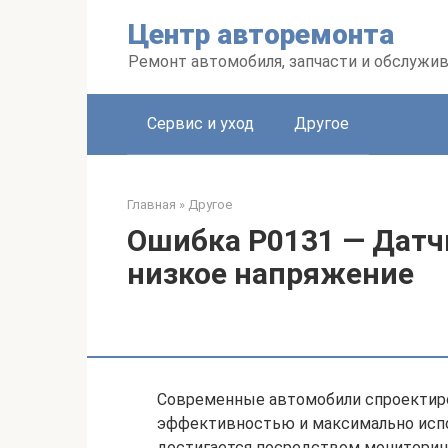
Перейти
Центр авторемонта
к
контенту
Ремонт автомобиля, запчасти и обслужи
Сервис и уход
Другое
Главная
»
Другое
Ошибка P0131 — Датчи
низкое напряжение
Современные автомобили спроектиро
эффективностью и максимально испо
достигается посредством мониторинг