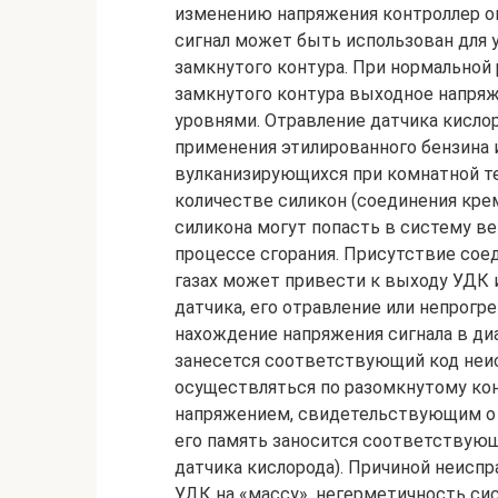
изменению напряжения контроллер оп
сигнал может быть использован для 
замкнутого контура. При нормальной
замкнутого контура выходное напря
уровнями. Отравление датчика кисло
применения этилированного бензина 
вулканизирующихся при комнатной т
количестве силикон (соединения кре
силикона могут попасть в систему ве
процессе сгорания. Присутствие сое
газах может привести к выходу УДК 
датчика, его отравление или непрогр
нахождение напряжения сигнала в диа
занесется соответствующий код неис
осуществляться по разомкнутому конт
напряжением, свидетельствующим о 
его память заносится соответствующ
датчика кислорода). Причиной неис
УДК на «массу», негерметичность си