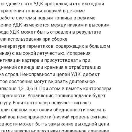
ределяет, что УДК прогрелся, и его выходной
управления топливоподачей в режиме
 работе системы подачи топлива в режиме
жение УДК изменяется между низким и высоким
рода УДК может быть отравлен в результате
или использования при сборке
емпературе герметиков, содержащих в большом
мния) с высокой летучестью. Испарения
нтиляции картера и присутствовать при
динений свинца или кремния в отработавших
из строя. Неисправности цепей УДК, дефект
етое состояние могут вызвать длительное
пазоне 1,3…3,6 В. При этом в память контроллера
правности. Управление топливоподачей будет
уру. Если контроллер получает сигнал с
длительном состоянии обедненности смеси, в
ий код неисправности (низкий уровень сигнала
правности может быть замыкание выходной цепи
стемы впуска воздуха или пониженное давление