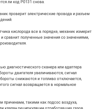
тся ли код P0131 снова.
ханик проверит электрические провода и разъем
ждений.
тчика кислорода все в порядке, механик измерит
и сравнит полученные значения со значениями,
производителя.
ью диагностического сканера или адаптера
бороты двигателя увеличиваются, сигнал
 обороты снижаются и топливо отключается,
этого сигнал возвращается в нормальное
и причинами, такими как подсос воздуха,
и клапан рециркуляции отработавших газов,