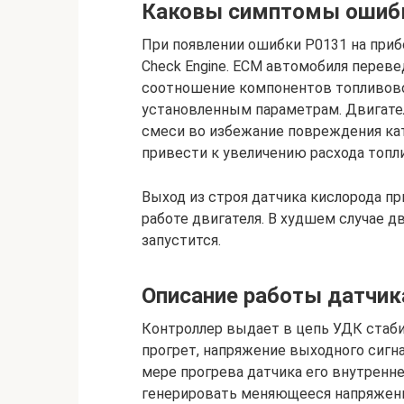
Каковы симптомы ошиб
При появлении ошибки P0131 на приб
Check Engine. ECM автомобиля перев
соотношение компонентов топливово
установленным параметрам. Двигател
смеси во избежание повреждения кат
привести к увеличению расхода топл
Выход из строя датчика кислорода п
работе двигателя. В худшем случае д
запустится.
Описание работы датчика
Контроллер выдает в цепь УДК стаби
прогрет, напряжение выходного сигнал
мере прогрева датчика его внутренне
генерировать меняющееся напряжение