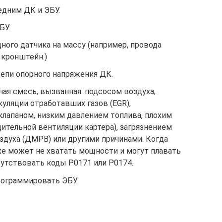
дним ДК и ЭБУ.
БУ.
ого датчика на массу (например, провода
 кронштейн.)
цепи опорного напряжения ДК.
ая смесь, вызванная: подсосом воздуха,
уляции отработавших газов (EGR),
апаном, низким давлением топлива, плохим
ительной вентиляции картера), загрязнением
здуха (ДМРВ) или другими причинами. Когда
же может не хватать мощности и могут плавать
сутствовать коды P0171 или P0174.
рограммировать ЭБУ.