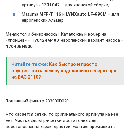
артикул
J1331042
– для японской сборки;
Masuma
MFF-T116
и
LYNXauto LF-998M
– для
европейских Альмер.
Меняются и бензонасосы. Каталожный номер на
«японцев» –
170424M400
, европейский вариант насоса –
17040BN800
.
Читайте также:
Как быстро и просто
осуществить замену подшипника генератора
на ВАЗ 2110?
Топливный фильтр 233000D020
Что касается сетки, то оригинального артикула на нее
нет. Чистка фильтра-сетки достаточна для
восстановления характеристик. Если же промывка не