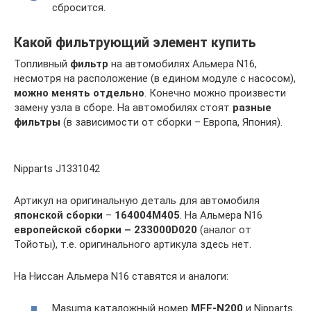
сбросится.
Какой фильтрующий элемент купить
Топливный
фильтр
на автомобилях Альмера N16,
несмотря на расположение (в едином модуле с насосом),
можно менять отдельно
. Конечно можно произвести
замену узла в сборе. На автомобилях стоят
разные
фильтры
(в зависимости от сборки – Европа, Япония).
Nipparts J1331042
Артикул на оригинальную деталь для автомобиля
японской сборки
–
164004M405
. На Альмера N16
европейской сборки – 233000D020
(аналог от
Тойоты), т.е. оригинального артикула здесь нет.
На Ниссан Альмера N16 ставятся и аналоги:
Masuma каталожный номер
MFF-N200
и Nipparts