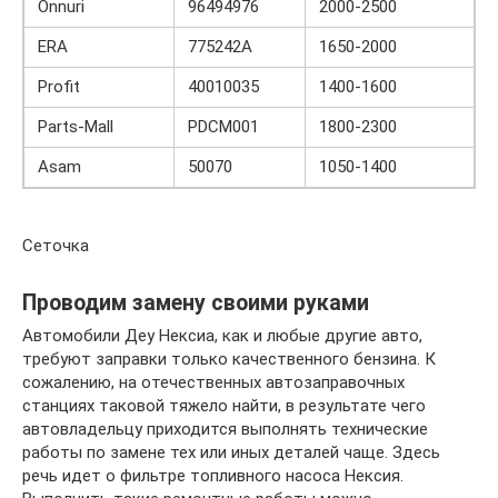
Onnuri
96494976
2000-2500
ERA
775242A
1650-2000
Profit
40010035
1400-1600
Parts-Mall
PDCM001
1800-2300
Asam
50070
1050-1400
Сеточка
Проводим замену своими руками
Автомобили Деу Нексиа, как и любые другие авто,
требуют заправки только качественного бензина. К
сожалению, на отечественных автозаправочных
станциях таковой тяжело найти, в результате чего
автовладельцу приходится выполнять технические
работы по замене тех или иных деталей чаще. Здесь
речь идет о фильтре топливного насоса Нексия.