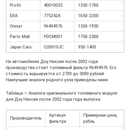
Profit
40010035
1350-1700
ERA
775242A
1650-2200
Onnuri
96494976
1550-1950
Parts-Mall
PDCM001
1750-2500
Japan Cars
O20010JC
950-1400
На автомобилях Дэу Нексия после 2002 года
производства стоит топливный фильтр 96494976. Его
стоимость варьируется от 2700 до 3000 рублей.
Наилучшие аналоги родного узла приведены ниже.
Таблица — Аналоги оригинального топливного модуля
для Дэу Нексия после 2002 года года выпуска
Артикул
Примерная цена,
Производитель
фильтра
рубль