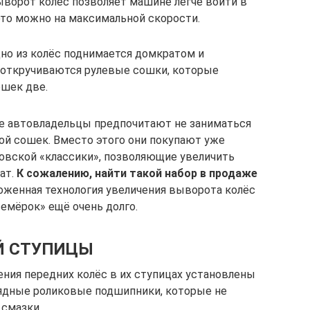
ворот колёс позволяет машине легче войти в
это можно на максимальной скорости.
дно из колёс поднимается домкратом и
и откручиваются рулевые сошки, которые
ошек две.
ые автовладельцы предпочитают не заниматься
ой сошек. Вместо этого они покупают уже
овской «классики», позволяющие увеличить
ат.
К сожалению, найти такой набор в продаже
енная технология увеличения выворота колёс
емёрок» ещё очень долго.
Й СТУПИЦЫ
ния передних колёс в их ступицах установлены
ядные роликовые подшипники, которые не
 смазки.