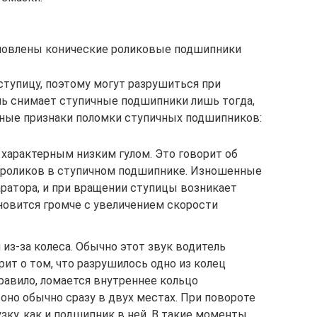
ановлены конические роликовые подшипники
ступицу, поэтому могут разрушиться при
ль снимает ступичные подшипники лишь тогда,
вные признаки поломки ступичных подшипников:
 характерным низким гулом. Это говорит об
х роликов в ступичном подшипнике. Изношенные
ратора, и при вращении ступицы возникает
новится громче с увеличением скорости
 из-за колеса. Обычно этот звук водитель
рит о том, что разрушилось одно из колец
равило, ломается внутреннее кольцо
оно обычно сразу в двух местах. При повороте
зку, как и подшипник в ней. В такие моменты