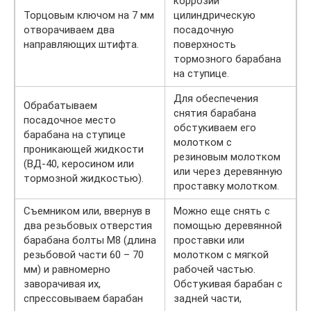
коррозии
Торцовым ключом на 7 мм
цилиндрическую
отворачиваем два
посадочную
направляющих штифта.
поверхность
тормозного барабана
на ступице.
Для обеспечения
Обрабатываем
снятия барабана
посадочное место
обстукиваем его
барабана на ступице
молотком с
проникающей жидкости
резиновым молотком
(ВД-40, керосином или
или через деревянную
тормозной жидкостью).
проставку молотком.
Съемником или, ввернув в
Можно еще снять с
два резьбовых отверстия
помощью деревянной
барабана болты М8 (длина
проставки или
резьбовой части 60 – 70
молотком с мягкой
мм) и равномерно
рабочей частью.
заворачивая их,
Обстукивая барабан с
спрессовываем барабан
задней части,