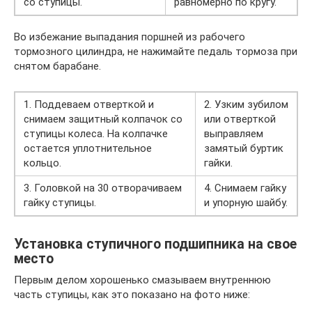
со ступицы.
равномерно по кругу.
Во избежание выпадания поршней из рабочего
тормозного цилиндра, не нажимайте педаль тормоза при
снятом барабане.
1. Поддеваем отверткой и
2. Узким зубилом
снимаем защитный колпачок со
или отверткой
ступицы колеса. На колпачке
выправляем
остается уплотнительное
замятый буртик
кольцо.
гайки.
3. Головкой на 30 отворачиваем
4. Снимаем гайку
гайку ступицы.
и упорную шайбу.
Установка ступичного подшипника на свое
место
Первым делом хорошенько смазываем внутреннюю
часть ступицы, как это показано на фото ниже: