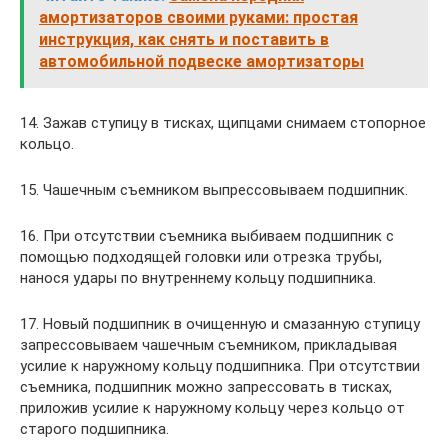
амортизаторов своими руками: простая
инструкция, как снять и поставить в
автомобильной подвеске амортизаторы
14. Зажав ступицу в тисках, щипцами снимаем стопорное
кольцо.
15. Чашечным съемником выпрессовываем подшипник.
16. При отсутствии съемника выбива­ем подшипник с
помощью под­ходящей головки или отрезка трубы,
нанося удары по внутрен­нему кольцу подшипника.
17. Новый подшипник в очищенную и смазанную ступицу
запрессовыва­ем чашечным съемником, приклады­вая
усилие к наружному кольцу под­шипника. При отсутствии
съемника, под­шипник можно запрессовать в тис­ках,
приложив усилие к наруж­ному кольцу через кольцо от
ста­рого подшипника.