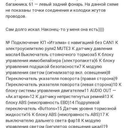
багажника; 61 — левый задний фонарь. На данной схеме
не показаны точки соединения и колодки жгутов
проводов.
Сам долго искал. Наконец-то у меня она есть))))
№ Подключение КП «Итэлма» с навигацией без CAN1 К
электроусилителю руля2 MUTE3 К датчику давления
масла4 Выключатель стояночного тормоза5 К блоку
управления иммобилайзера (электропакета)6 К блоку
управления подушкой безопасности7 К модулю
управления светом (сигнализатор вкл. освещения)8
Переключатель указателя поворота (правая сторона)9
Переключатель указателя поворота (левая сторона)10 К
блоку системы управления двигателем11 AUDIO OUT —
«Aк.атареи»12 К датчику непристегнутых ремней13 К
блоку ABS (неисправность EBD)14 Подрулевой
переключатель «Buttons»15 Датчик уровня тормозной
жидкости16 К блоку ABS (неисправность ABS)17 К
выключателю дальнего света фар18 К модулю
управления светом (регулятор освещения шкал)19