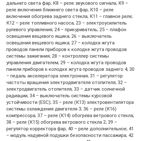
дальнего света фар; К8 – реле звукового сигнала; К9 –
реле включения ближнего света фар; К10 – реле
включения обогрева заднего стекла; К11 – главное реле;
К12 – реле топливного насоса; 23 – электроусилитель
рулевого управления; 24 – прикуриватель; 25 – плафон
освещения вещевого ящика; 26 – выключатель
освещения вещевого ящика; 27 – колодка жгута
проводов панели приборов к колодке жгута проводов
системы зажигания; 28 – контроллер системы
управления двигателем; 29 – колодка жгута проводов
панели приборов к колодке жгута проводов заднего 4; 30
– педаль акселератора электронная; 31 – регулятор
частоты вращения электродвигателя отопителя; 32 –
электродвигатель отопителя; 33 – датчик солнечной
радиации; 34 – выключатель системы курсовой
устойчивости (ESC); 35 – реле (К13) электровентилятора
системы охлаждения двигателя 3; 36 – реле (К16)
компрессора; 37 – реле (К14) обогрева ветрового стекла;
38 – реле (К15) обогрева ветрового стекла 2; 39 –
регулятор корректора фар; 40 – реле дополнительное; 41
– модуль надувной подушки безопасности пассажира; 42