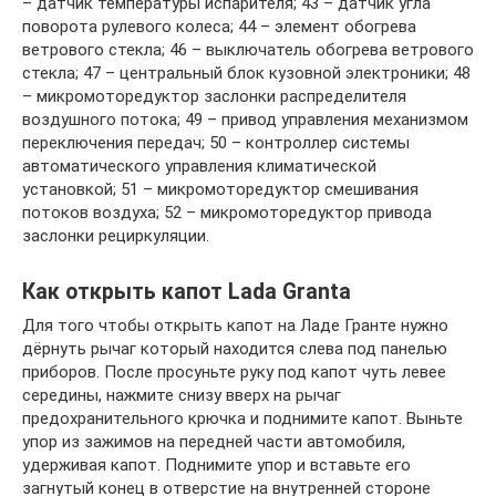
– датчик температуры испарителя; 43 – датчик угла
поворота рулевого колеса; 44 – элемент обогрева
ветрового стекла; 46 – выключатель обогрева ветрового
стекла; 47 – центральный блок кузовной электроники; 48
– микромоторедуктор заслонки распределителя
воздушного потока; 49 – привод управления механизмом
переключения передач; 50 – контроллер системы
автоматического управления климатической
установкой; 51 – микромоторедуктор смешивания
потоков воздуха; 52 – микромоторедуктор привода
заслонки рециркуляции.
Как открыть капот Lada Granta
Для того чтобы открыть капот на Ладе Гранте нужно
дёрнуть рычаг который находится слева под панелью
приборов. После просуньте руку под капот чуть левее
середины, нажмите снизу вверх на рычаг
предохранительного крючка и поднимите капот. Выньте
упор из зажимов на передней части автомобиля,
удерживая капот. Поднимите упор и вставьте его
загнутый конец в отверстие на внутренней стороне