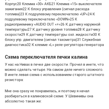
Корпус20 Клемма «30» АКБ21 Клемма «15» выключателя
зажигания22 К блоку управления (сигнал расхода
топлива)23 К подрулевому переключателю «UP»24 К
подрулевому переключателю «DOWN»25 К
радиоприемнику «AUDIO OUT «+»26 К датчику наружной
температуры27 К датчику уровня топлива28 К датчику
скорости29 К датчику температуры охл. жидкости30 К
блоку упр. двигателем (сигнал тахометра)31 Служебная
диагностика32 К клемме «L» реле-регулятора генератора
Схема переключателя печки калина
У нас на Нивах в печке две скорости. Прочел в инете, что
можно сделать четыре. На самом деле ничего сложного.
В инете левая схема с использованием старого штатного
резистора:
Мне она сразу не понравилась, и поэтому я начал
разбираться в калиновской схеме. У Шевинивы она
абсолютно такая же: